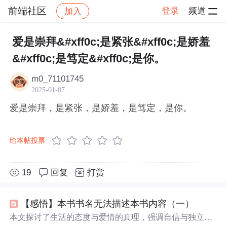
前端社区
登录
频道
加入
帖子详情
社区
前端社区
感慨
爱是崇拜&#xff0c;是紧张&#xff0c;是娇羞
&#xff0c;是笃定&#xff0c;是你。
m0_71101745
2025-01-07
爱是崇拜，是紧张，是娇羞，是笃定，是你。
给本帖投票
19
回复
打赏
【感悟】本书书名无法描述本书内容（一）
本文探讨了生活的态度与爱情的真理，强调自信与独立的