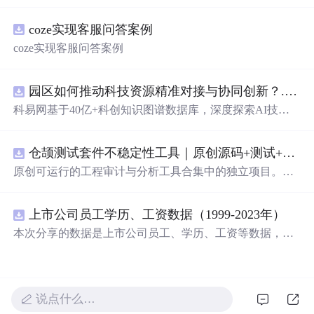
重要性，分享了关于人际关系的深刻见解，包括友情、亲
情及爱情。
coze实现客服问答案例
coze实现客服问答案例
园区如何推动科技资源精准对接与协同创新？.docx
科易网基于40亿+科创知识图谱数据库，深度探索AI技术
在技术转移、成果转化、技术经纪、知识产权、产业创
新、科技招商等垂直领域的多样化应用场景，研究科技创
仓颉测试套件不稳定性工具｜原创源码+测试+离线报告
新领域的AI+数智化解决方案，推动科技创新与产业创新
智能化发展。
原创可运行的工程审计与分析工具合集中的独立项目。每
个压缩包包含完整 Node.js、HTML、CSS、JavaScript 源
码，内置合成示例、3 项自动化验收、离线 HTML/JSON/S
上市公司员工学历、工资数据（1999-2023年）
VG 报告、1080×720 运行效果图、README、运行说明、
MIT License 与原创授权声明。零第三方运行依赖，不包含
本次分享的数据是上市公司员工、学历、工资等数据，包
榜单产品源码、官方素材、论文、账号数据或未授权内
括员工性别、各学历水平人数，以及员工薪酬、高管年薪
容。适合 AI 工程、前端、运维和质量团队用于本地预检、
等，数据年份为1999-2023年，存在一定缺失，希望对大家
教学演示与二次开发。运行方法：Node.js 18+ 下执行 npm
有所帮助 一、数据介绍 数据名称：上市公司员工学历、工
test 与 npm run report，或启动静态服务器打开 index.html。
资数据 数据范围：A股上市公司 数据年份：1999-2023年
说点什么…
样本数量：66897条 数据来源：上市公司公告 二、指标说