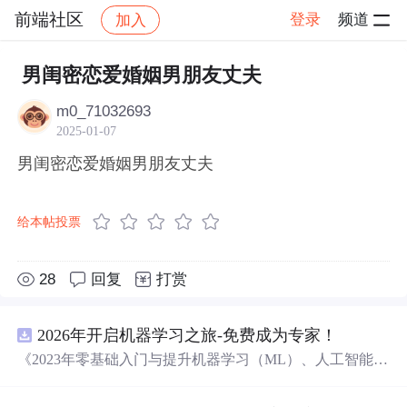
前端社区
登录
频道
加入
帖子详情
社区
前端社区
感慨
男闺密恋爱婚姻男朋友丈夫
m0_71032693
2025-01-07
男闺密恋爱婚姻男朋友丈夫
给本帖投票
28
回复
打赏
2026年开启机器学习之旅-免费成为专家！
《2023年零基础入门与提升机器学习（ML）、人工智能
（AI）的全指南，涵盖最新动态与前沿技术！》