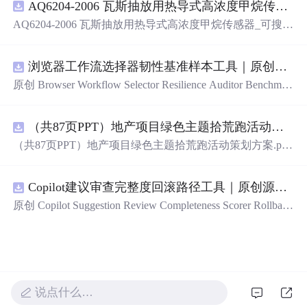
AQ6204-2006 瓦斯抽放用热导式高浓度甲烷传感器-可搜索.pdf
AQ6204-2006 瓦斯抽放用热导式高浓度甲烷传感器_可搜
索.pdf
浏览器工作流选择器韧性基准样本工具｜原创源码+测试+离线报告
原创 Browser Workflow Selector Resilience Auditor Benchmar
k Baseline 工具：围绕“用文本、角色、标签、测试标识与
结构变化样本评估重复网页流程选择器的稳定性”的结果，
（共87页PPT）地产项目绿色主题拾荒跑活动策划方案.pptx
建立固定样本、权重和验收区间，比较不同批次的准确
率、覆盖率与效率；本地网页、JSON/HTML/SVG报告、
（共87页PPT）地产项目绿色主题拾荒跑活动策划方案.ppt
测试与示例。压缩包包含完整源码、3项自动化测试、可复
x
现示例、HTML/JSON/SVG离线报告、1080×720运行效果
图、README、运行说明、MIT License及原创授权声明。
Copilot建议审查完整度回滚路径工具｜原创源码+测试+离线报告
适合开发者进行工程预检、质量审查和交付复核；Node.js
原创 Copilot Suggestion Review Completeness Scorer Rollback
18+可直接运行，零第三方运行依赖。
Graph 工具：围绕“按变更范围、测试证据、安全敏感度、
依赖影响和人工复核记录评估代码建议审查完整度”的结
果，把失败点、回滚动作、依赖顺序、人工接管和恢复完
成状态建图；本地网页、JSON/HTML/SVG报告、测试与
示例。压缩包包含完整源码、3项自动化测试、可复现示
说点什么…
例、HTML/JSON/SVG离线报告、1080×720运行效果图、
README、运行说明、MIT License及原创授权声明。适合