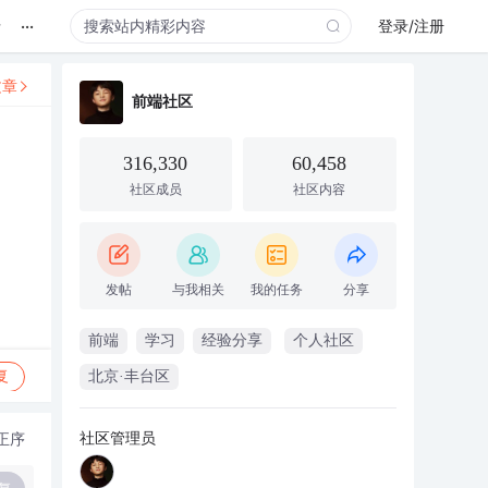
...
录
登录/注册
文章
前端社区
316,330
60,458
社区成员
社区内容
发帖
与我相关
我的任务
分享
前端
学习
经验分享
个人社区
复
北京·丰台区
社区管理员
正序