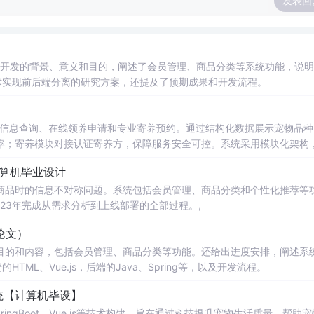
发表回
开发的背景、意义和目的，阐述了会员管理、商品分类等系统功能，说明
.js等技术实现前后端分离的研究方案，还提及了预期成果和开发流程。
物信息查询、在线领养申请和专业寄养预约。通过结构化数据展示宠物品种
率；寄养模块对接认证寄养方，保障服务安全可控。系统采用模块化架构
模块，依托移动互联网实现宠物服务数字化、流程透明化与操作便捷化。
计算机毕业设计
商品时的信息不对称问题。系统包括会员管理、商品分类和个性化推荐等
023年完成从需求分析到上线部署的全部过程。,
论文）
目的和内容，包括会员管理、商品分类等功能。还给出进度安排，阐述系
HTML、Vue.js，后端的Java、Spring等，以及开发流程。
统【计算机毕设】
ringBoot、Vue.js等技术构建，旨在通过科技提升宠物生活质量，帮助