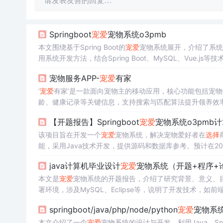
请发表友善的回复…
Springboot
宠爱
宠物系统o3pmb
本文围绕基于Spring Boot的
宠爱
宠物系统展开，介绍了系统
用系统开发方法，结合Spring Boot、MySQL、Vue
宠物服务APP-
宠爱
有家
‘
宠爱
有家’是一款面向宠物主的移动应用，核心功能包括宠
龄、健康记录等关键信息，支持搜索与匹配算法提升领养效
盖首页、论坛、商品、订单及个人中心等标准化移动端功能
【开题报告】Springboot
宠爱
宠物系统o3pmb
该项目旨在开发一个
宠爱
宠物系统，解决宠物爱好者在
选择
能，采用Java技术开发，提供源码和数据库参考。预计在2
java计算机毕业设计
宠爱
宠物系统（开题+程序+
本文是
宠爱
宠物系统的开题报告，介绍了研究背景、意义、
署环境，涉及MySQL、Eclipse等，说明了开发技术，如前端的
springboot/java/php/node/python
宠爱
宠物系
本文介绍了一个
宠爱
宠物系统的设计与开发，利用Java、Sp