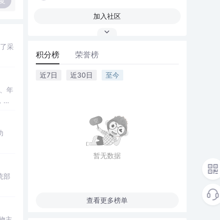
复
加入社区
了采
积分榜
荣誉榜
近7日
近30日
至今
、年
，涵
功
暂无数据
统部
查看更多榜单
宠物主