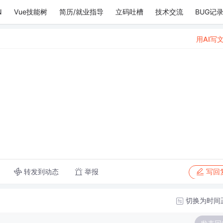
N
Vue技能树
简历/就业指导
立码吐槽
技术交流
BUG记
用AI写
转发到动态
举报
写回
切换为时间