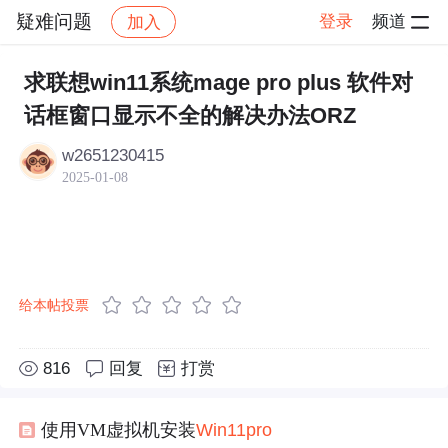
疑难问题
登录
频道
加入
帖子详情
社区
疑难问题
求联想win11系统mage pro plus 软件对
话框窗口显示不全的解决办法ORZ
w2651230415
2025-01-08
给本帖投票
816
回复
打赏
使用VM虚拟机安装
Win
11
pro