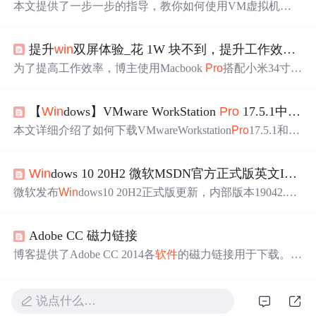
本文提供了一步一步的指导，教你如何使用VM虚拟机安
装
Win
dows
11
Pro
。从下载镜像文件到配置虚拟机，再到
安装过程中的各项设置，文章都做了详细的说明。最后还
提升
win
双屏体验_花 1W 块不到，提升工作效率的办公硬件配置
介绍了如何安装中文包。
为了提高工作效率，博主使用Macbook
Pro
搭配小米34寸曲
面
显示
器，实现了双屏操作。通过Type-C转DP线连接，可
以获得接近Retina级别的画质。利用Magnet等分屏
软件
和小
【
Win
dows】VMware WorkStation
Pro
17.5.1中安装
米
显示
器自带的分屏功能，可在同一屏幕内同时
显示
Mac
和
Win
系统
的内容。此外还推荐了Bose无线蓝牙降噪耳
本文详细介绍了如何下载VMwareWorkstation
Pro
17.5.1和
Wi
机、支持多
系统
的罗技蓝牙键盘等周边设备。
n
dowsServer2022的最新版本，然后在PC上安装VMware
软
件
，接着创建并配置虚拟机，最后加载ISO镜像安装
Win
do
Win
dows 10 20H2 微软MSDN官方正式版英文ISO镜像下载
wsServer2022的操作过程。
微软发布
Win
dows10 20H2正式版更新，内部版本19042.92
8，包括多项改进。MSDN已提供ISO镜像下载，支持多种
版本如Home、
Pro
和Enterprise等。
Adobe CC 磁力链接
博客提供了Adobe CC 2014各
软件
的磁力链接用于下载。提
醒在BitTorrent客户端中启用DHT和PEX，粘贴磁力链接时
注意首尾无空格。列出了如After Effects、Audition等众多
软
件
的
Win
dows版磁力链接。
说点什么…