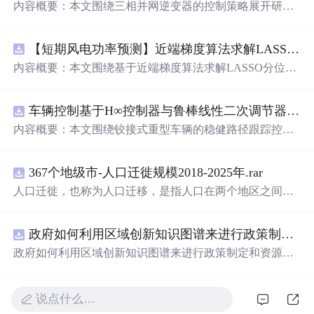
内容概要：本文围绕三相并网逆变器的控制策略展开研
究，重点探讨了虚拟阻抗与统一有源阻尼相结合的控制方
法，并实现了SVPWM（空间矢量脉宽调制）与SPWM
【短期风电功率预测】近端梯度算法求解LASSO分位数回归-短期风电功率预测研究（Matlab代码实现）
（正弦脉宽调制）两种调制方式在Simulink平台下的仿真建
模。通过引入虚拟阻抗改善系统输出阻抗特性，结合统一
内容概要：本文围绕基于近端梯度算法求解LASSO分位数
有源阻尼技术有效抑制LC或LCL滤波器引起的谐振问题，
回归的短期风电功率预测方法展开研究，旨在提升预测模
从而提升逆变器在弱电网条件下的并网稳定性与电能质
型在复杂环境下的精度与鲁棒性。文章系统构建了LASSO
量。研究涵盖了控制策略的设计、调制算法的实现、动态
车辆控制基于H∞控制器与鲁棒线性二次调节器RLQR的铰接式重型车辆的稳健路径跟踪控制研究（Matlab代码实现）
分位数回归模型，深入剖析其数学原理，并引入近端梯度
响应分析及谐波抑制效果评估，同时拓展涉及正负序分
算法进行高效优化求解，有效应对高维稀疏数据与异
常
值
内容概要：本文围绕铰接式重型车辆的稳健路径跟踪控制
离、中点电位平衡、DPWMA调制等关键技术，构建了完
干扰等问题。通过Matlab平台完成了完整的算法实现与仿
问题，提出并实现了基于H∞控制器与鲁棒线性二次调节器
整的高性能并网逆变器控制系统仿真体系。; 适合人群：适
真实验，利用实际风电数据验证了该方法在不同分位点下
（RLQR）的控制策略。通过建立车辆动力学模型，针对
用于从事电力电子、新能源发电、智能电网及相关领域的
的预测性能，结果表明其相较于传统方法具有更强的稳定
367个地级市-人口迁徙规模2018-2025年.rar
系统中存在的外部干扰与参数不确定性，设计H∞控制器以
研究生、科研人员和工程技术人员，特别是具备三相并网
性和准确性。此外，文档还整合了电力系统、机器学习、
增强系统的抗干扰能力，并结合RLQR优化控制性能，在
人口迁徙，也称为人口迁移，是指人口在两个地区之间的
逆变器控制理论基础并熟悉MATLAB/Simulink仿真环境的
路径规划等多个领域的相关科研方向与技术应用案例，突
保证稳定性的同时提升路径跟踪精度。研究利用Matlab进
空间移动，这种移动通
常
涉及人口居住地由迁出地到迁入
专业人士；; 使用场景及目标：①用于高校与科研机构开展
出该方法在新能源预测与智能优化中的广泛适用性与实践
行仿真验证，对比不同工况下的控制效果，展示了所提方
地的永久性或长期性的改变。 随着经济的不断发展、城市
并网逆变器稳定性与控制策略的深入研究；②支撑学位论
价值。; 适合人群：具备扎实的数学基础（如凸优化、统计
法在复杂行驶环境下的优越性与鲁棒性。; 适合人群：具备
政府如何利用区域创新知识图谱来进行政策制定和资源统筹？.docx
化进程的加速以及人们
生活
方式的转变，人口流动的趋势
文撰写、学术期刊投稿或科研项目申报中的仿真验证工
学习）与Matlab编程能力，从事新能源发电预测、电力系
自动控制理论基础、车辆工程或自动化相关背景，熟悉Mat
愈发明显。通过深入研究和分析人口迁徙的年度、月度数
政府如何利用区域创新知识图谱来进行政策制定和资源统
作；③为企业研发高性能、高可靠性的并网逆变器产品提
统调度、智能优化算法或机器学习等领域的科研人员、工
lab/Simulink仿真工具，从事智能车辆控制、路径跟踪算法
据，我们能够更深入地理解这一社会现象，为政策制定、
筹？
供先进的控制方案与技术原型支持；; 阅读建议：建议读者
程技术人员及研究生。; 使用场景及目标：①应用于短期风
研究的研究生、科研人员及工程技术人员。; 使用场景及目
城市规划和社会发展提供有力支持。
结合提供的Simulink模型文件进行实际操作与仿真验证，重
电功率预测，增强模型对噪声、异
常
值及非平稳特性的适
标：①应用于铰接式重型车辆（如矿用卡车、大型拖挂
说点什么…
点关注虚拟阻抗参数设计与有源阻尼的协同作用机制，深
应能力，提升电网调度的安全性与经济性；②为研究LASS
车）的自动驾驶路径跟踪控制系统设计；②为解决存在模