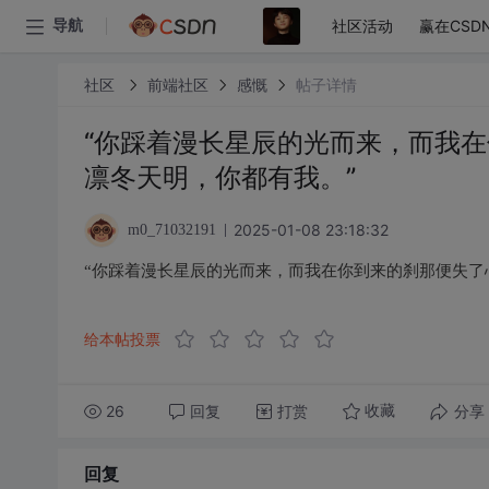
社区活动
赢在CSD
导航
社区
前端社区
感慨
帖子详情
“你踩着漫长星辰的光而来，而我
凛冬天明，你都有我。”
2025-01-08 23:18:32
m0_71032191
“你踩着漫长星辰的光而来，而我在你到来的刹那便失了
给本帖投票
26
回复
打赏
分享
收藏
回复