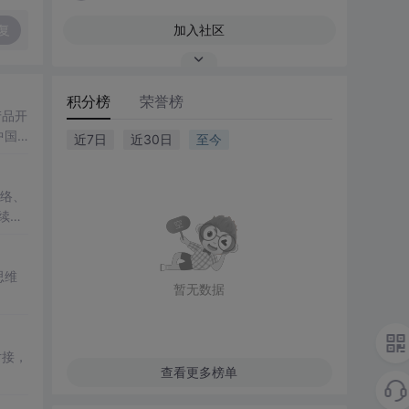
复
加入社区
积分榜
荣誉榜
产品开
中国D
近7日
近30日
至今
网络、
持续交
思维
暂无数据
对接，
查看更多榜单