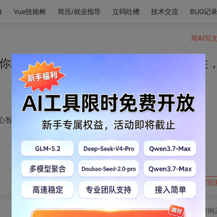
N
Vue技能树
简历/就业指导
立码吐槽
技术交流
BUG记
用AI写
在你到来的刹那便失了心智，从此山河过往
心智，从此山河过往，凛冬天明，你都有我。”
转发到动态
举报
写回
切换为时间