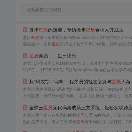
请发表友善的回复…
微步
星辰
的逆袭，专访微步
星辰
合伙人齐成岳
微步
星辰
是一家由前360和Websense员工创立的数据
发挑战中，微步
星辰
坚持技术创新和用户体验，最终成功打造出
LP厂商。创始人刘霖和齐成岳等人，通过不断努力和坚持，
星辰
诞愿——生日快乐
本文记录作者为庆祝妹妹18岁生日，历时半年自主开发Web
MySQL、HTML/CSS/JS及SpringBoot等核心
付能力。
从“码农”到“码神”：程序员的蜕变之路与
星辰
大海
本文讲述程序员从“码农”到“码神”的成长历程。初始编程时
方式改变；最终升华成“码神”，在多方面展现卓越能力。还
金蝶云
星辰
无代码集成第三方系统，轻松实现跨
本文讲述了企业在多系统间数据同步面临的挑战，介绍了金
提供免费试用，展示了金蝶云
星辰
与不同应用（如钉钉、C