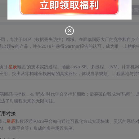
发表回
安全公司，专注于DLP（数据丢失防护）领域。在面临国际大厂的竞争和自身
领先的产品，并在2018年获得Gartner报告的认可，成为唯一上榜的
证
明
了中国公司在数据安全领域的实力。
项目'
星辰
诞愿'的技术实践过程。涵盖Java SE、多线程、JVM、计算机
技术栈学习与应用，突出从零构建全栈网站的真实路径，体现自学规划、工程落地与
充满困惑与挫败，在“码农”时代学会坚持和细致；后突破自我成为“码师”，
表达了对编程未来的无限向往。
应用对接
蝶云
星辰
和数环通iPaaS平台如何通过可视化方式实现快速、灵活的系统
RM、电商平台等）集成的多种场景实例。