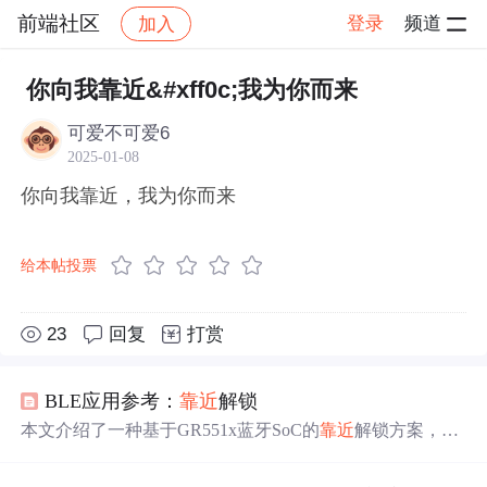
前端社区
登录
频道
加入
帖子详情
社区
前端社区
感慨
你向我靠近&#xff0c;我为你而来
可爱不可爱6
2025-01-08
你向我靠近，我为你而来
给本帖投票
23
回复
打赏
BLE应用参考：
靠近
解锁
本文介绍了一种基于GR551x蓝牙SoC的
靠近
解锁方案，该
方案支持安全认证配对流程、多个手机
靠近
解锁及车钥匙
分享等功能，并提供了开源的演示程序。