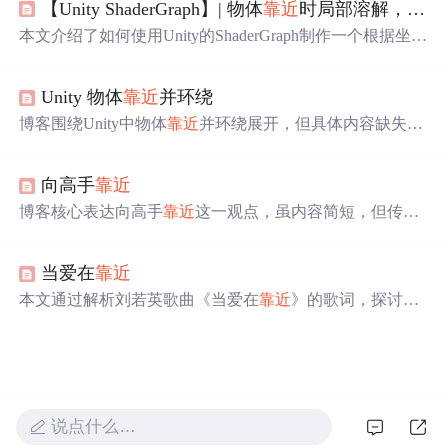
【Unity ShaderGraph】| 物体
靠近
时局部溶解，根据坐标控制溶解的位置【文末送书】
本文介绍了如何使用Unity的ShaderGraph制作一个根据坐标
控制溶解位置的特效，步骤包括创建ShaderGraph、设置Al
phaClipping、添加节点和编写控制脚本。通过实例演示了
Unity 物体
靠近
并环绕
如何在Unity中实现物体
靠近
时的局部溶解功能。
博客围绕Unity中物体
靠近
并环绕展开，但具体内容缺失。
推测可能涉及在Unity游戏开发里实现物体
靠近
并环绕的相
关技术。
向高手
靠近
博客核心表达向高手
靠近
这一观点，虽内容简短，但传达
出向优秀者学习的理念。
当爱在
靠近
本文通过解析刘若英歌曲《当爱在
靠近
》的歌词，探讨了
爱情的各种形态及其给人带来的不同感受。作者表达了对
完美爱情的看法，并提出了疑问：为何故事总是讲述两个
人如何相爱，却很少提及他们婚后的生活。
说点什么…