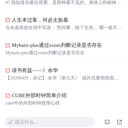
07.我知道你最近很累，是那种看不见的、身体上和精神上
的疲惫感，但是请你一定要坚持下去。就算无人问津也
好，技不如人也好，千万别让烦躁和焦虑毁了你的热情和
人生本过客，何必太执着
定力。别贪心，我们不可能什么都有，也别灰心，我们不
可能什么都没有。09.对待自己
温柔
一点
，你
只不过
是
宇宙
仓央嘉措曾在诗中写道： 世间事，除了生死， 哪一桩不是
的
孩子
，与
植物
、
星辰
没什么
两样
。10.你真的已经做得很
闲事。 的确，人这一生， 其实就是一场单程旅行。 虽然
好了。这句话就存在这里啦，在需要勇气的时候，记得拿
过程未知，风景不同， 但已知的是，我们都有同一个结
出来说给自己听。06.如果你累了，学会休息，而不是放
Mybatis-plus通过exists判断记录是否存在
局。 很多时候，我们却放不下内心执念， 执着过去的人和
弃。08.你的很多心病，大自然里都有药。如果你觉得最近
事，担忧当下和未来， 为种种遗憾伤怀，反而忘了享受当
Mybatis-plus通过exists判断记录是否存在
有点累。
下。 很喜欢麦克斯·埃尔曼的一句话： 对待自己
温柔
一点
。 你
只不过
是
宇宙
的
孩子
， 与
植物
、
星辰
没什么
两样
。
每个人都是
宇宙
的过客而已， 别纠缠往事，因为过去终究
读书有益——》余华
会过去； 别执念故人，因为有些人仅仅只是过客； 别郁结
【20200429，杂记】 余华《第七天》 ​​​ 或许总要彻彻底底
当下，因为所有的未来都会到来。
的绝望一次， 才能重新再活一次。 契诃夫《游猎惨剧》 ​​​
生活自会消化一切， 既不要人帮忙， 也不要人同意。 玛
CUBE外部时钟简单介绍
格丽特·阿特伍德《盲刺客》 ​​​​ 再好的地方， 倘若我们出不
去， 那也是地狱。 松浦弥太郎 ​​​ 迷失的时候， 选择更艰辛
cube中的外部时钟使用心得
的那条路。 刘易斯·卡罗尔《爱丽丝漫游奇境记》 人...
说点什么…