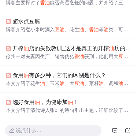
博客主要探讨了
香
油
能否高温烹饪的问题，并介绍了三种
香
油
烹饪方法，包括做凉拌菜、做汤和烹饪绿叶青菜，指
出
香
油
通常在烹饪末尾放入，因为高温烹饪会导致其营养
卤水点豆腐
成分流失和损耗。
博客介绍煮小米时滴入
豆
油
、花生
油
、
香
油
等
油
类，可防
止小米泡泡乱沸，属于生活小技巧。
开榨
油
店的失败教训_这才是真正的开榨
油
坊的风险！千万不能这么做！
徐州一对夫妻因生产、销售伪劣
香
油
获刑，他们用大
豆
油
、香精和棉籽
油
调配假芝麻
油
。造假原因在于工艺复杂和
追求利润。若早期采用自动化设备，如‘姥爷香’的全自动
食用
油
有多少种，它们的区别是什么？
榨
油
机，可能避免违法行为。
本文介绍了花生
油
、玉米
油
、大
豆
油
、菜籽
油
、调和
油
、
橄榄
油
和芝麻
油
的营养成分及烹饪特性。每种
油
都有其独
特的脂肪酸构成和健康益处，如花生
油
的胆碱、玉米
油
的
选好食用
油
，为健康加
油
！
谷固醇、大
豆
油
的卵磷脂、橄榄
油
的单不饱和脂肪酸和芝
麻
油
的香气。强调了不要长期只吃一种
油
，应根据需要搭
本文介绍了清代诗人张灿的诗句引出主题，详细比较了山
配使用，以获取更全面的营养。
茶
油
、花生
油
、橄榄
油
、玉米
油
、大
豆
油
、菜籽
油
和芝麻
油
的营养价值、特点及适用场景，提醒读者根据个人需求
选择健康
油
品，强调低盐少
油
的健康饮食理念。
说点什么…