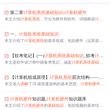
第二章
计算机系统
基础知识
-
计算机硬件
本文介绍
计算机系统
，可分为硬件和软件。详细阐述
计算
机硬件
组成，包括CPU、GPU、DSP、FPGA等，还
讲解
指
令系统、校验码、存储器、总线、输入输出技术等内容，
一、
计算机系统
基础知识
如指令寻址方式、奇偶校验码原理、磁盘调度算法等。
本文介绍了
计算机系统
的基本组成，包括硬件（运算器、
控制器、存储器等）和软件（系统软件与应用软件），并
详细
讲解
了数据表示及运算，如数制转换、二进制运算、
【软考笔记】(一)
计算机系统
基础知识
_软考
计算机硬件
机器数与码制等核心概念。
本文是软件设计师中级备考笔记，涵盖
计算机系统
基础知
识
。介绍了
计算机硬件
基本组成、CPU功能与组成，
讲解
单位进制、原码反码等编码知识，还涉及寻址、奇偶检验
【计算机组成原理】
计算机系统
层次结构——
计算
码等内容，以及CISC和RISC、流水线、存储器、Cache等
信息技术概念。
本文深入
讲解
了冯·诺依曼架构的基本思想、
计算机硬件
系
统的组成以及现代计算机结构的发展。介绍了存储程序的
概念、
计算机硬件
的五大组成部分，并探讨了指令与数据
计算机硬件
知识题,
计算机硬件
知识题库
的区别。
本文介绍了
计算机硬件
的
基础知识
，包括电脑的基本结