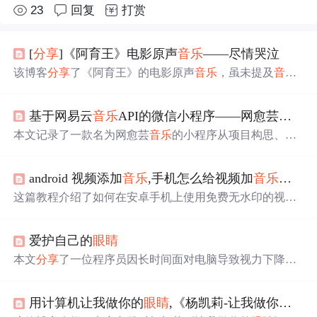
23
回复
打赏
[
分享
]《阿育王》电影原声
音乐
——尽情哭泣
该博客
分享
了《阿育王》的电影原声
音乐
，虽未提及
音乐
具体特点等内容，但围绕电影原声
音乐
展开。
基于网易云
音乐
API的微信小程序——网愈芸
音乐
本文记录了一款名为网愈芸
音乐
的小程序从项目构思、环
境准备、初始化、具体开发过程到遇到的问题及解决方案
的全过程。开发者使用微信开发者工具和VantWeapp组件
android 视频添加
音乐
,手机怎么给视频加
音乐
，安
库，实现了登陆、
音乐
播放、MV展示、歌单和我的页面
等功能，同时
分享
了开发过程中遇到的如MV页面留白、
这篇教程介绍了如何在安卓手机上使用免费无水印的视频
数据渲染延迟等问题及其解决方法。此外，还介绍了后续
编辑软件为视频添加背景
音乐
。用户只需下载软件，导入
的优化计划和开发日志。
视频，通过音频选项添加
音乐
，调整
音乐
与视频的配合，
爱护自己的
眼睛
最后
选择合适的分辨率和帧率导出即可。教程还提及了一
个制作视频开场特效的方法，适合那些
想
在微信、抖音、
本文
分享
了一位程序员因长时间面对电脑导致视力下降的
快手等平台上
分享
美化后的视频的用户。
经历，并提出了通过眼保健操改善眼部疲劳的方法。作者
强调了保护
眼睛
的重要性，提供了具体的眼保健操步骤，
用计算机让我做你的
眼睛
,《杨凯莉-让我做你的
眼
包括揉天应穴、挤按晴明穴、揉四白穴、按太阳穴和轮刮