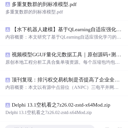
多重复数群的到标准模型.pdf
多重复数群的到标准模型.pdf
【水下机器人建模】基于QLearning自适应强化学习PID控制器在AUV中的应用研究（Matlab代码实现）
内容概要：本文研究了基于QLearning自适应强化学习的PI
D控制器在自主水下航行器（AUV）中的应用，通过Matla
b代码实现了对水下机器人的动力学建模与运动控制。重点
视频模型GGUF量化元数据工具｜原创源码+测试+离线报告
探讨了将强化学习算法QLearning与传统PID控制相结合的
方法，以提升AUV在复杂、时变及非线性水下环境中的自
原创本地工程分析工具合集单项资源。每个压缩包均包含
适应控制能力。文中系统分析了AUV的运动学与动力学特
完整 JavaScript/Node.js 源码、3 项自动化测试、可复现合
性，阐述了传统PID参数整定面临的挑战，并提出采用QLe
成示例、离线 HTML/JSON/SVG 报告、1080×720 真实运
arning算法在线动态优化PID控制器的比例、积分和微分参
顶刊复现：排污权交易机制是否提高了企业全要素生产率 -来自中国上市公司的证据（论文+数据）
行效果图、README、运行说明、功能清单、MIT License
数，从而实现对系统误差、响应速度、超调量等性能指标
及原创授权声明。Node.js 18+ 可直接运行，零第三方运行
内容概要：本文以有源中点箝位（ANPC）三电平并网逆
的综合优化。通过Matlab仿真实验验证了该复合控制策略
依赖，适合开发者进行工程预检、质量审查和交付复核。
变器为研究对象，提出并构建了一套融合双极性倍频脉宽
在轨迹跟踪精度、抗外部干扰能力和系统鲁棒性方面的显
调制（DPWMA）、正负序分离锁相控制与电网电压前馈
著优势，充分展示了强化学习在智能水下装备自主控制领
Delphi 13.1空机看之7z26.02-zstd-x64Mod.zip
的一体化高性能并网控制策略。通过深入分析ANPC三电
域的可行性和应用潜力。; 适合人群：具备自动控制理论基
平拓扑在开关损耗均衡、中点电位可控性及输出谐波低等
Delphi 13.1空机看之7z26.02-zstd-x64Mod.zip
础、强化学习基础知识及Matlab编程能力的研究生、科研
方面的结构优势，确立了其作为大功率高质量并网系统的
人员和自动化、海洋工程、机器人等相关领域的技术研发
硬件基础。在此基础上，DPWMA调制策略有效提升等效
人员。; 使用场景及目标：①用于水下机器人、无人潜航器