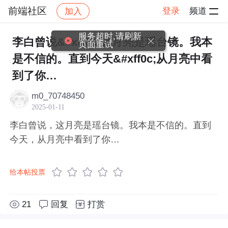
前端社区
登录
频道
加入
帖子详情
社区
前端社区
感慨
服务超时,请刷新
李白曾说&#xff0c;这月亮是瑶台镜。我本
页面重试
是不信的。直到今天&#xff0c;从月亮中看
到了你…
m0_70748450
2025-01-11
李白曾说，这月亮是瑶台镜。我本是不信的。直到
今天，从月亮中看到了你…
给本帖投票
21
回复
打赏