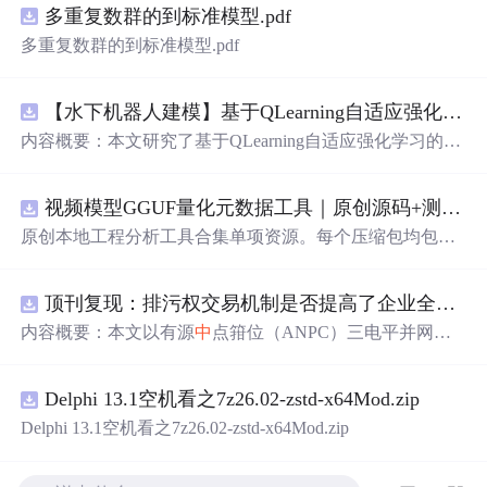
多重复数群的到标准模型.pdf
多重复数群的到标准模型.pdf
【水下机器人建模】基于QLearning自适应强化学习PID控制器在AUV
内容概要：本文研究了基于QLearning自适应强化学习的PI
D控制器在自主水下航行器（AUV）
中
的应用，通过Matla
b代码实现了对水下机器人的动力学建模与运动控制。重点
视频模型GGUF量化元数据工具｜原创源码+测试+离线报告
探讨了将强化学习算法QLearning与传统PID控制相结合的
方法，以提升AUV在复杂、时变及非线性水下环境
中
的自
原创本地工程分析工具合集单项资源。每个压缩包均包含
适应控制能力。文
中
系统分析了AUV的运动学与动力学特
完整 JavaScript/Node.js 源码、3 项自动化测试、可复现合
性，阐述了传统PID参数整定面临的挑战，并提出采用QLe
成示例、离线 HTML/JSON/SVG 报告、1080×720 真实运
arning算法在线动态优化PID控制器的比例、积分和微分参
顶刊复现：排污权交易机制是否提高了企业全要素生产率 -来自
行效果图、README、运行
说
明、功能清单、MIT License
数，从而实现对系统误差、响应速度、超调量等性能指标
及原创授权声明。Node.js 18+ 可直接运行，零第三方运行
内容概要：本文以有源
中
点箝位（ANPC）三电平并网逆
的综合优化。通过Matlab仿真实验验证了该复合控制策略
依赖，适合开发者进行工程预检、质量审查和交付复核。
变器为研究对象，提出并构建了一套融合双极性倍频脉宽
在轨迹跟踪精度、抗外部干扰能力和系统鲁棒性方面的显
调制（DPWMA）、正负序分离锁相控制与电网电压前馈
著优势，充分展示了强化学习在智能水下装备自主控制领
Delphi 13.1空机看之7z26.02-zstd-x64Mod.zip
的一体化高性能并网控制策略。通过深入分析ANPC三电
域的可行性和应用潜力。; 适合人群：具备自动控制理论基
平拓扑在开关损耗均衡、
中
点电位可控性及输出谐波低等
Delphi 13.1空机看之7z26.02-zstd-x64Mod.zip
础、强化学习基础知识及Matlab编程能力的研究生、科研
方面的结构优势，确立了其作为大功率高质量并网系统的
人员和自动化、海洋工程、机器人等相关领域的技术研发
硬件基础。在此基础上，DPWMA调制策略有效提升等效
人员。; 使用场景及目标：①用于水下机器人、无人潜航器