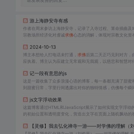
请发表友善的回复…
游上海静安寺有感
作者在周末参访上海静安寺，记录了入寺过程、算命插曲及
宗教场所经济化对虔诚
求佛
心态的消解，体现对宗教文化资
2024-10-13
博主本想给人打电话未打通，
求佛
后第二天正巧见到对方，
应执着。博主认为应建立无常观和无我观，以慈悲和智慧对
记一段有意思的js
这是一篇收集了众多浪漫心语的博客，每一条都充满了甜蜜
到甜蜜日常，字里行间透露出对你的独特情感，仿佛每个瞬
量和美好。
js文字浮动效果
这篇博客通过HTML和JavaScript展示了如何实现文字浮
的初始位置和透明度变化，营造出文字在页面上随机飘动的视觉效
加了互动性和趣味性。
【灵修】我去弘化禅寺一游——对学佛的理解（
【灵修】我去弘化禅寺一游（刘俊平） ——对学佛的理解 