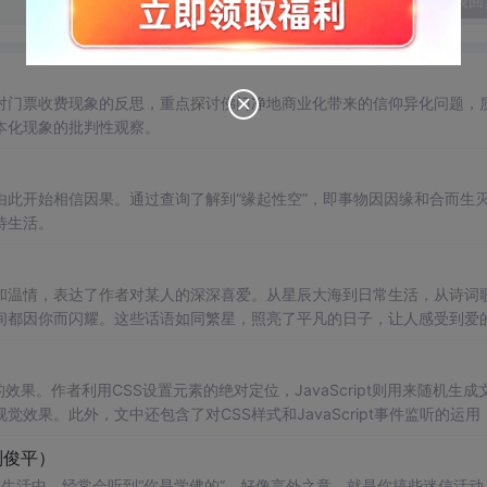
发表回
对门票收费现象的反思，重点探讨佛门净地商业化带来的信仰异化问题，
本化现象的批判性观察。
由此开始相信因果。通过查询了解到“缘起性空”，即事物因因缘和合而生
待生活。
和温情，表达了作者对某人的深深喜爱。从星辰大海到日常生活，从诗词
间都因你而闪耀。这些话语如同繁星，照亮了平凡的日子，让人感受到爱
动的效果。作者利用CSS设置元素的绝对定位，JavaScript则用来随机生成
果。此外，文中还包含了对CSS样式和JavaScript事件监听的运用
刘俊平）
在生活中，经常会听到“你是学佛的”，好像言外之意，就是你搞些迷信活动