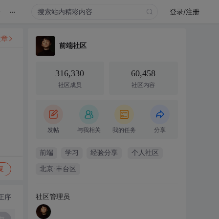
...
录
登录/注册
文章
前端社区
316,330
60,458
社区成员
社区内容
发帖
与我相关
我的任务
分享
前端
学习
经验分享
个人社区
复
北京·丰台区
社区管理员
正序