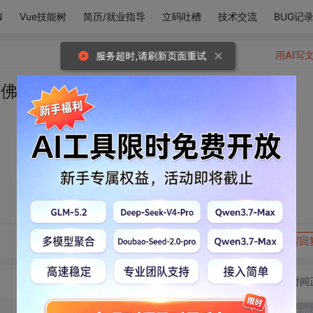
N
Vue技能树
简历/就业指导
立码吐槽
技术交流
BUG记
用AI写
服务超时,请刷新页面重试
佛 只信你
转发到动态
举报
写回
切换为时间