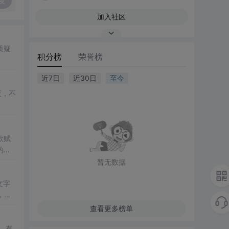
复
加入社区
质疑
积分榜
荣誉榜
近7日
近30日
至今
灭，不
歌赋
的力
暂无数据
文字
，增
查看更多榜单
，有