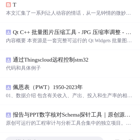
T
本文汇集了一系列让人动容的情话，从一见钟情的微妙到
日久生情的沉淀，每一句话都承载着深深的情感。这里有
对爱情细腻的描绘，也有对爱人深情的告白，每一段文字
Qt C++ 批量图片压缩工具 - JPG 压缩率调整 - 批量修改分辨率 - 本地图片批处理（源码）
都能触动人心。
内容概要 本资源是一套完整可运行的 Qt Widgets 批量图片
压缩桌面工具源码，基于 Qt5/C++ 从零开发，专为初学者
设计，分步实现图片批量处理全套功能。工具支持多选单
通过Thingscloud远程控制stm32
张图片、直接读取整个文件夹内所有 JPG/PNG 图像，可自
定义输出图片分辨率、调节 JPG0~100 区间压缩质量，自
代码和具体例子
带锁定宽高比防拉伸变形功能；批量处理完成后自动统计
每张图片压缩前后文件体积，计算整体压缩缩小比例，直
观展示压缩效果。 适用人群 Qt/C++ 零基础初学者，学习
佩恩表（PWT）1950-2023年
QImage 图像绘图、文件目录遍历、UI 交互开发； 需要本
01、数据介绍 包含有关收入、产出、投入和生产率的相对
地批量处理图片的办公、设计、自媒体从业者； 想要学习
水平信息，涵盖1950-2023年各国GDP、汇率、TFP、CPI
图片缩放、JPG 压缩、本地文件 IO、进度条交互的开发学
指数、人口、人力资本等多项数据，整理的PWT 11.0中文
习者。 使用场景 自媒体批量压缩配图，降低图片体积节省
报告与PPT数字核对Schema探针工具｜原创源码+测试+离线报告
翻译使用
说
明，英文原版使用
说
明。 数据名称：佩恩表
上传流量； 摄影、设计批量统一图片尺寸，批量轻量化相
（PWT） 数据年份：1950-2023年
原创可运行的工程审计与分析工具合集中的独立项目。每
册图片； 程序开发学习：QFileDialog 文件选择、QDir 文
个压缩包包含完整 Node.js、HTML、CSS、JavaScript 源
件夹遍历、QImage 缩放保存、QSlider 参数联动、批量循
码，内置合成示例、3 项自动化验收、离线 HTML/JSON/S
环界面防卡顿、文件大小格式化转换全套 Qt 图像开发实战