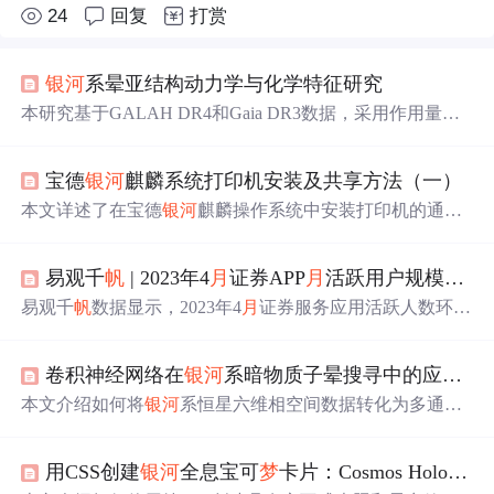
24
回复
打赏
银河
系晕亚结构动力学与化学特征研究
本研究基于GALAH DR4和Gaia DR3数据，采用作用量空
间小波变换与t-SNE化学降维方法，识别出银盘、Splash、
GSE（含双峰）、Thamnos1和Thamnos2五大晕亚结构；通
宝德
银河
麒麟系统打印机安装及共享方法（一）
过化学-动力学联合分析揭示各结构的金属丰度分布、α/Fe
比值、r/s-过程元素特征及污染
水
平，证实其吸积起源并约
本文详述了在宝德
银河
麒麟操作系统中安装打印机的通用
束
银河
系形成历史。
方法，包括通过系统Foomatic数据库、CUPS服务和PPD文
件安装。还涵盖了安装驱动程序的步骤，以及处理架构不
易观千
帆
| 2023年4
月
证券APP
月
活跃用户规模盘点
支持问题的方法。教程适用于
银河
麒麟V10(SP1)的ARM64
架构系统，同时也适配其他Linux发行版。
易观千
帆
数据显示，2023年4
月
证券服务应用活跃人数环比
降1.46%，同比增3.64%。自营类证券服务应用Top10中仅
广发证券易淘金
月
活增长；第三方证券服务应用Top10中仅
卷积神经网络在
银河
系暗物质子晕搜寻中的应用与实现
通达信环比增长。部分APP进行了版本迭代，如国泰君安
君弘、中信证券信e投等。
本文介绍如何将
银河
系恒星六维相空间数据转化为多通道
特征图，构建监督学习数据集，并使用轻量级卷积神经网
络（CNN）识别暗物质子晕引发的微弱引力扰动信号。方
用CSS创建
银河
全息宝可
梦
卡片：Cosmos Holo技术完全指南
法基于盖亚卫星高精度天体测量数据，通过模拟生成带标