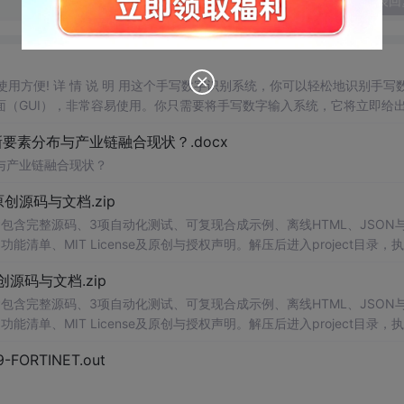
发表回
，使用方便! 详 情 说 明 用这个手写数字识别系统，你可以轻松地识别手写
（GUI），非常容易使用。你只需要将手写数字输入系统，它将立即给
、工作还是日常生活，都能为你提供快速和准确的识别服务。它是一个非
素分布与产业链融合现状？.docx
与产业链融合现状？
.0-原创源码与文档.zip
包含完整源码、3项自动化测试、可复现合成示例、离线HTML、JSON与
能清单、MIT License及原创与授权声明。解压后进入project目录，执
也可通过本地静态服务器打开网页。运行时零第三方依赖，不包含热点产品或开源
.0-原创源码与文档.zip
。适合前端开发、AI应用工程、测试审计和课程实践。
包含完整源码、3项自动化测试、可复现合成示例、离线HTML、JSON与
能清单、MIT License及原创与授权声明。解压后进入project目录，执
也可通过本地静态服务器打开网页。运行时零第三方依赖，不包含热点产品或开源
29-FORTINET.out
。适合前端开发、AI应用工程、测试审计和课程实践。