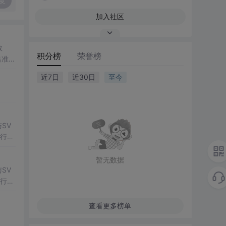
复
加入社区
数
积分榜
荣誉榜
出准确
常方
近7日
近30日
至今
SV
行np
项目
暂无数据
SV
行np
项目
查看更多榜单