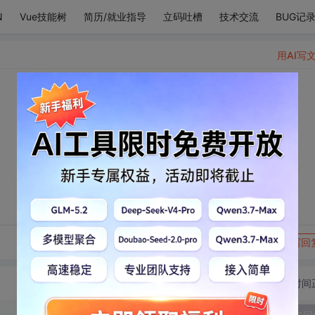
N
Vue技能树
简历/就业指导
立码吐槽
技术交流
BUG记
用AI写
转发到动态
举报
写回
切换为时间