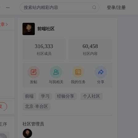
...
录
登录/注册
文章
前端社区
316,333
60,458
社区成员
社区内容
发帖
与我相关
我的任务
分享
前端
学习
经验分享
个人社区
复
北京·丰台区
社区管理员
正序