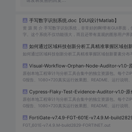
请发表友善的回复…
手写数字识别系统.doc【GUI设计Matlab】
资 源 简 介 手写数字识别系统，非常好的啊!带有GUI界面
字。这个系统不仅功能强大，而且还带有直观的图形用户界面
的识别结果。这个系统可以在各种场景中使用，无论是学校
如何通过区域科技创新分析工具精准掌握区域创新要
便和实用的工具，你一定会
喜欢
它的！
如何通过区域科技创新分析工具精准掌握区域创新要素分布
Visual-Workflow-Orphan-Node-Auditor-v1
原创本地工程审计与分析工具合集中的独立资源包。每个ZIP
G报告、1080×720真实运行效果图、README、运行说明、功
m test验证
算
法，执行npm run report生成报告，
Cypress-Flaky-Test-Evidence-Auditor-v1
源码、Logo、官方截图、论文、生产日志或其他受限素材
原创本地工程审计与分析工具合集中的独立资源包。每个ZIP
G报告、1080×720真实运行效果图、README、运行说明、功
m test验证
算
法，执行npm run report生成报告，
FortiGate-v7.4.9-FGT-601E-v7.4.9.M-build28
源码、Logo、官方截图、论文、生产日志或其他受限素材
FGT_601E-v7.4.9.M-build2829-FORTINET.out