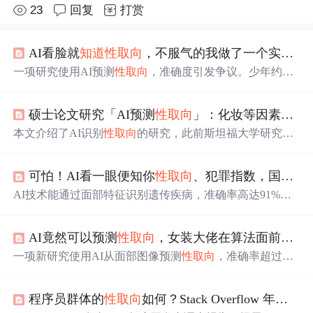
23
回复
打赏
AI看脸就
知道
性取向
，不服气的我做了一个实验，结果……
一项研究使用AI预测
性取向
，准确度引发争议。少年约翰
复现算法，探索AI判断依据，发现眼睛和眉毛特征重要。
硕士论文研究「AI预测
性取向
」：化妆等因素并不影响判断
本文介绍了AI识别
性取向
的研究，此前斯坦福大学研究引
发争议，南非比勒陀利亚大学John Leuner再次尝试获更严
谨结果。研究改进了计算机视觉模型，包含VGG和Face+
可怕！AI看一眼便知你
性取向
、犯罪指数，国外网友炸锅了
+方法，还探索肤色对判断的影响。研究表明模型能预测
性
取向
，但也引发隐私和可靠性担忧。
AI技术能通过面部特征识别遗传疾病，准确率高达91%，
超越临床专家。但此技术引发隐私与伦理争议，可能导致
歧视。同时，AI识别
性取向
与犯罪倾向的研究也受到批
AI竟然可以预测
性取向
，女装大佬在算法面前不堪一击！
评。
一项新研究使用AI从面部图像预测
性取向
，准确率超过人
类，引发隐私和技术伦理讨论。
程序员群体的
性取向
如何？Stack Overflow 年度调查有亮点