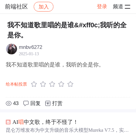
前端社区
登录
频道
加入
帖子详情
社区
前端社区
感慨
我不知道歌里唱的是谁&#xff0c;我听的全
是你。
mnbv6272
2025-01-13
我不知道歌里唱的是谁，我听的全是你。
给本帖投票
43
回复
打赏
AI
唱
中文歌，终于不怪了！
昆仑万维发布为中文升级的音乐大模型Mureka V7.5，实测