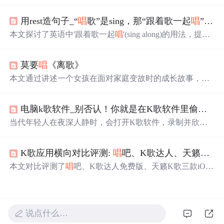
其三种生成模式各有优势。该模型在中文歌曲生成场景测
评中表现出色，通过围绕中文语境训练、引入ASR技术反
用rest造句子_“
唱
歌”是sing，那“跟着歌一起
唱
”用英语怎么说？Sing什么呢？...
向建模等提升演
唱
效果。同时发布的MoE - TTS语音合成
技术是关键支撑，应用场景广泛。
本文探讨了英语中'跟着歌一起
唱
'(sing along)的用法，提供
例句并解析其含义，还介绍了'along'在不同语境中的搭配。
学习如何用'sing along with/to the song'表达，并通过沿用'alo
莫要
唱
《离歌》
ng'的词组练习造句。
本文通过讲述一个女孩在面对家庭变故时的成长故事，展
现了她如何在逆境中坚强起来。文章提及了信乐团的歌曲
《离歌》对她产生的深远影响，并引用了电视剧《怪侠一
电脑k歌软件_别否认！你就是在K歌软件里偷偷出道的年轻人
枝梅》中离歌笑关于离别的哲理话语。
当代年轻人在夜深人静时，会打开K歌软件，录制并欣赏
自己的歌声。他们在软件里组建家族，参加比赛，甚至通
过歌声交友。这里记录了他们的自恋行为和社交方式。
K歌应用横向对比评测:
唱
吧、K歌达人、天籁K歌
本文对比评测了
唱
吧、K歌达人免费版、天籁K歌三款iOS
K歌应用，从界面、功能、评分系统等方面进行了详细分
析，提供了挑选K歌应用的参考。
说点什么…