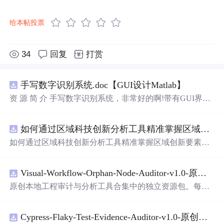
给本帖投票
34
回复
打赏
手写数字识别系统.doc【GUI设计Matlab】
资 源 简 介 手写数字识别系统，非常好的啊!带有GUI界
面，使用方便! 详 情 说 明 用这个手写数字识别系统，你可
以轻松地识别手写数字。这个系统不仅功能强大，而且还
如何通过区域科技创新分析工具精准掌握区域创新要素分布与产业链融合现状？.docx
带有直观的图形用户界面（GUI），非常容易使用。你只
需要将手写数字输入系统，它将立即给出准确的识别结
如何通过区域科技创新分析工具精准掌握区域创新要素分
果。这个系统可以在各种场景中使用，无论是学校、工作
布与产业链融合现状？
还是日常生活，都能为你提供快速和准确的识别服务。它
是
一个
非常方便和实用的工具，你一定会喜欢它的！
Visual-Workflow-Orphan-Node-Auditor-v1.0-原创源码与文档.zip
原创本地工程审计与分析工具合集中的独立资源包。每个
ZIP包含完整源码、3项自动化测试、可复现合成示例、离
线HTML、JSON与SVG报告、1080×720真实运行效果图、
Cypress-Flaky-Test-Evidence-Auditor-v1.0-原创源码与文档.zip
README、运行说明、功能清单、MIT License及原创与授