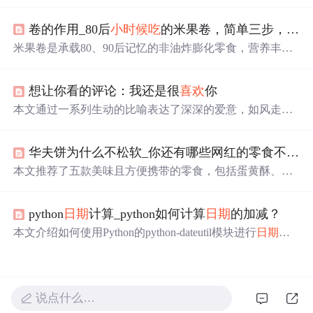
字符串进行加减操作。通过使用SimpleDateFormat解析和格
式化
日期
，配合Calendar进行精确到小时的时间调整。此方
卷的作用_80后
小时候
吃
的米果卷，简单三步，挑选香脆米果卷
法支持24小时制，并展示了如何避免常见的时间格式错
误。
米果卷是承载80、90后记忆的非油炸膨化零食，营养丰
富、口感酥脆。挑选时，可看配料表，选优质谷物、精炼
植物油、乳粉含量合适的；查看包装基础标签、成分表和
想让你看的评论：我还是很
喜欢
你
添加剂；购买后品鉴，选形状完整、颜色自然、有谷物
香、口感好的。
本文通过一系列生动的比喻表达了深深的爱意，如风走过
八千里、星辰闪烁等，同时结合了数学、物理、化学等学
科知识进行创意表达。
华夫饼为什么不松软_你还有哪些网红的零食不知道，这几款好
本文推荐了五款美味且方便携带的零食，包括蛋黄酥、华
夫饼、烤馍片、无骨鸡爪和红油面皮。这些零食不仅能满
足饥饿感，还非常适合在办公室或学校享用。
python
日期
计算_python如何计算
日期
的加减？
本文介绍如何使用Python的python-dateutil模块进行
日期
的
加减计算，通过实例演示了如何增加或减少年、月、日等
单位，并展示了relativedelta函数的强大功能。
说点什么…