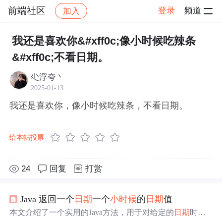
前端社区
登录
频道
加入
帖子详情
社区
前端社区
感慨
我还是喜欢你&#xff0c;像小时候吃辣条
&#xff0c;不看日期。
尐浮夸丶
2025-01-13
我还是喜欢你，像小时候吃辣条，不看日期。
给本帖投票
24
回复
打赏
Java 返回一个
日期
一个
小时候
的
日期
值
本文介绍了一个实用的Java方法，用于对给定的
日期
时间