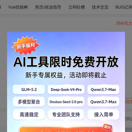
N
Vue技能树
简历/就业指导
立码吐槽
技术交流
BUG记
用AI写
转发到动态
举报
写回
切换为时间