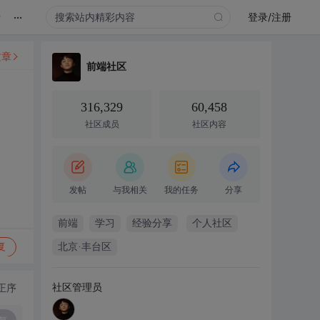
...
录
登录/注册
文章
前端社区
316,329
60,458
社区成员
社区内容
发帖
与我相关
我的任务
分享
前端
学习
经验分享
个人社区
复
北京·丰台区
社区管理员
正序