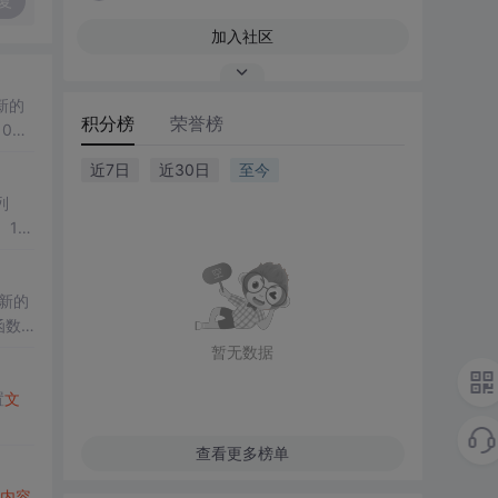
复
加入社区
新的
积分榜
荣誉榜
036
近7日
近30日
至今
列
 112
新的
`函数
行/列拖
暂无数据
置
文
查看更多榜单
内容