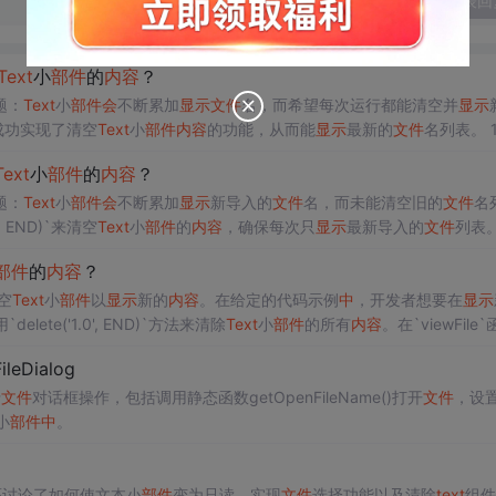
发表回
Text
小
部件
的
内容
？
题：
Text
小
部件
会
不断累加
显示
文件
名，而希望每次运行都能清空并
显示
后，成功实现了清空
Text
小
部件
内容
的功能，从而能
显示
最新的
文件
名列表。 1
存管理', '数据存储', '程序性能']
Text
小
部件
的
内容
？
题：
Text
小
部件
会
不断累加
显示
新导入的
文件
名，而未能清空旧的
文件
名
', END)`来清空
Text
小
部件
的
内容
，确保每次只
显示
最新导入的
文件
列表。
器,['前端开发', 'Vue', 'ElementUI', '表单设计', 'JSON生成']
部件
的
内容
？
空
Text
小
部件
以
显示
新的
内容
。在给定的代码示例
中
，开发者想要在
显示
ete('1.0', END)`方法来清除
Text
小
部件
的所有
内容
。在`viewFile
达到预期效果。 111849254,10296051,Vue与Element UI实现表格
leDialog
]
行
文件
对话框操作，包括调用静态函数getOpenFileName()打开
文件
，设
小
部件
中
。
，还讨论了如何使文本小
部件
变为只读，实现
文件
选择功能以及清除
text
组件