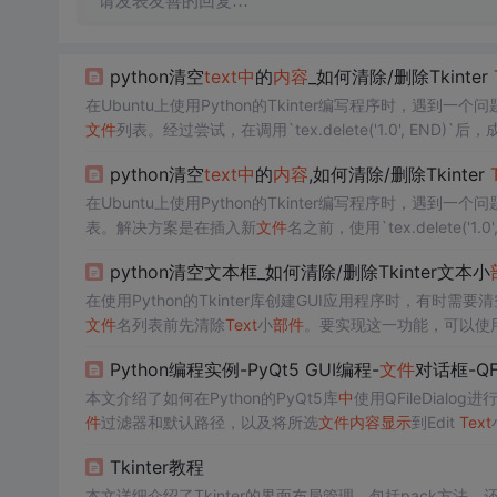
请发表友善的回复…
python清空
text
中
的
内容
_如何清除/删除Tkinter
在Ubuntu上使用Python的Tkinter编写程序时，遇到一个问
文件
列表。经过尝试，在调用`tex.delete('1.0', END)`
15299,5656232,C#内存管理：深入理解堆栈,['C#编程', '内
python清空
text
中
的
内容
,如何清除/删除Tkinter
在Ubuntu上使用Python的Tkinter编写程序时，遇到一个问
表。解决方案是在插入新
文件
名之前，使用`tex.delete('1.0
868182,10536934,Vue ElementUI表单设计器：提升开发效率的利
python清空文本框_如何清除/删除Tkinter文本小
在使用Python的Tkinter库创建GUI应用程序时，有时需要清
文件
名列表前先清除
Text
小
部件
。要实现这一功能，可以使用`del
中
，添加`tex.delete('1.0', END)`在插入新的
文件
名之前，即可
Python编程实例-PyQt5 GUI编程-
文件
对话框-QFi
拽排序,['前端开发', 'Vue', 'Element UI', '表格组件', '交互设计'
本文介绍了如何在Python的PyQt5库
中
使用QFileDialog进
件
过滤器和默认路径，以及将所选
文件
内容
显示
到Edit
Text
Tkinter教程
本文详细介绍了Tkinter的界面布局管理，包括pack方法