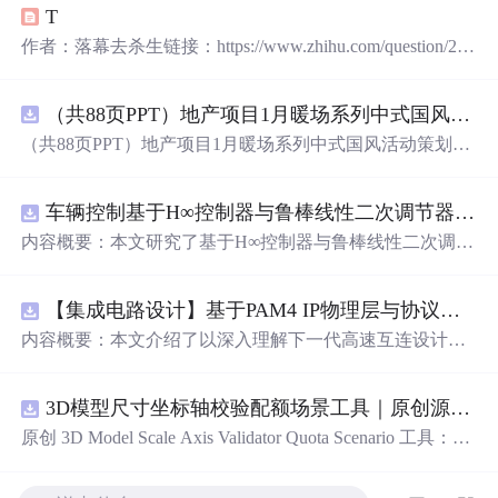
T
作者：落幕去杀生链接：https://www.zhihu.com/question/285
989317/answer/536292800来源：知乎著作权归作者所有。
商业转载请联系作者获得授权，非商业转载请注明出处。
（共88页PPT）地产项目1月暖场系列中式国风活动策划方案.pptx
突然很喜欢惊鸿一瞥，一见钟情太肤浅，日久生情太苍
白，别人眉来眼去，我只有看你那么一眼。 4. [ 陌生，爱
（共88页PPT）地产项目1月暖场系列中式国风活动策划方
） ——复旦大学三行情书 作者解读 ...
案.pptx
车辆控制基于H∞控制器与鲁棒线性二次调节器RLQR的铰接式重型车辆的稳健路径跟踪控制研究（Matlab代码实现）
内容概要：本文研究了基于H∞控制器与鲁棒线性二次调节
器（RLQR）的铰接式重型车辆稳健路径跟踪控制方法，
并通过Matlab代码实现仿真验证。针对铰接式车辆在复杂
【集成电路设计】基于PAM4 IP物理层与协议兼容性验证：5nm工艺下高速互连系统电气合规测试平台
工况下路径跟踪精度低、稳定性差的问题，提出结合H∞控
制与RLQR的复合控制策略，以提升系统对参数不确定
内容概要：本文介绍了以深入理解下一代高速互连设计的
性、外部干扰及模型摄动的鲁棒性。文中建立了车辆动力
关键要素。
学模型，设计了H∞与RLQR控制器，通过多工况仿真对比
分析其控制性能，结果表明该方法能有效提高路径跟踪精
3D模型尺寸坐标轴校验配额场景工具｜原创源码+测试+离线报告
度与系统稳定性，具有较强的抗干扰能力和工程应用潜
原创 3D Model Scale Axis Validator Quota Scenario 工具：围
力。; 适合人群：具备自动控制理论基础、车辆工程背景或
绕“检查生成模型的单位、包围盒尺寸、前向轴、上方向、
从事智能驾驶、路径跟踪相关研究的研发人员及研究生。;
原点位置与导出格式约定”的结果，根据规模、并发、复杂