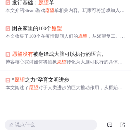
发行基础：
愿望
单
爱
、成功和经济需求，文章强调了清晰、持久的
愿望
对于
实现个人目标的重要性。从
爱
一个人到财务自由，每个
愿
本文介绍Steam游戏
愿望
单相关内容。玩家可将游戏加入
愿
望
都需要深思熟虑和坚定的决心。
望
单，游戏发行或打折时会收到通知。还说明了
愿望
单通
知规则、产品发布、促销折扣、试用版发行等情况，提供
困在家里的100个
愿望
愿望
单数据查看方式、最佳实践建议，并解答了关于通知
发送时间、间隔等常见问题。
本文收集了100个在疫情期间人们的
愿望
，从渴望复工、与
家人团聚到简单的生活日常，展现了人们对未来的美好期
盼。
愿望
没有
被翻译成大脑可以执行的语言。
博客核心探讨如何将抽象
愿望
转化为大脑可执行的具体行
动指令。强调大脑只能处理明确的时间、地点、动作和标
准，而非模糊评价性语言。通过‘
愿望
→具体目标→关键行
“
愿望
之力”孕育文明进步
为→执行条件→今日动作’的翻译框架，结合最小行动、今
日化拆解与行为语言转换，提升计划落地率。重点涉及行
本文阐述了
愿望
对于人类进步的巨大推动作用，从原始社
动系统设计、心理压力缓解机制及《庖丁解牛》式的聚焦
会的生存
愿望
到现代科技的发展，都是由强烈的
愿望
驱动
当下实践。
的。
愿望
不仅仅是思考的源泉，更是实现目标的关键。只
要持有坚定的
愿望
，并付诸不懈的努力，看似不可能的事
情也能变为现实。如今，我们可能过于重视理性思考而忽
视了
愿望
的价值，但历史表明，
愿望
是推动科技进步和文
说点什么…
明发展的核心动力。