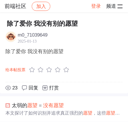
前端社区
登录
频道
加入
帖子详情
社区
前端社区
感慨
除了爱你 我没有别的愿望
m0_71039649
2025-01-13
除了爱你 我没有别的愿望
给本帖投票
23
回复
打赏
太弱的
愿望
=
没有
愿望
本文探讨了如何识别并追求真正强烈的
愿望
，这些
愿望
不
仅仅是瞬间的想法，而是持续存在于脑海中，推动你克服
困难，不放弃直至实现。通过分析不同类型的渴望，比如