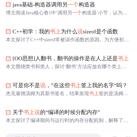
java基础-构造器调用另
一个
构造器
博主阅读Java核心卷1中‘调用另
一个
构造器’小节，认为
书
上
例子难理解，遂查资料记录。介绍了调用构造器的用法
为this（形参列表），并强调要用在构造器
第
一句
，且只能
C++初学：我的
书上
为什么
说
sizeof是个函数
调用本类构造器。
本文探讨了C++中sizeof常被误作函数的原因。为方便初学
者理解、因语法类似函数以及简化概念，
书上
可能
将其描
述为函数。实际上，sizeof是操作符，它在编译时计算、无
[OO思想]人翻书，翻书的操作是在人上还是
书上
需头文件、可直接作用于类型，与函数有明显区别。
本文围绕类书和类人，探讨‘翻书’方法应放在哪个类上。
先区分业务建模和分析工作流中的类，指出分析工作流可
用面向对象思维应对软件系统复杂性。接着针对需记住
可是你不是
说
，”在这些
书上
签上我的名字“吗？
书、人信息及‘翻书’影响的情况，从状态变化角度分析‘翻
书’责任归属。
杰克雇佣汤姆为其新书签名，结果发现
书上
签的是汤姆的
名字，经过一番交流后，杰克重新指明签名对象，最终解
决了签名错误的问题。
关于
书上
说
的“编译的时候分配内存”
本文探讨了编译期间与运行时的内存分配机制，解释了静
态与动态内存分配的区别，以及编译器如何为不同类型的
变量规划内存。同时，文章详细
说
明了程序运行时的内存