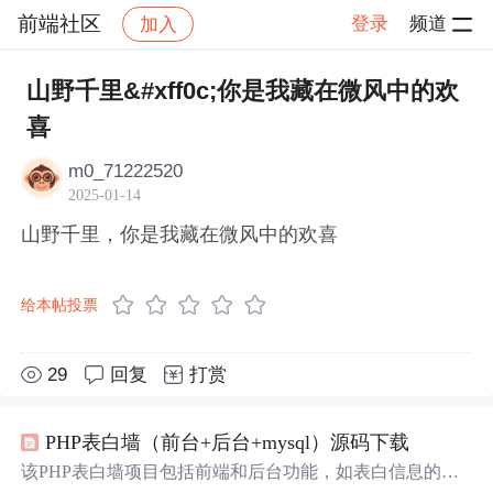
前端社区
登录
频道
加入
帖子详情
社区
前端社区
感慨
山野千里&#xff0c;你是我藏在微风中的欢
喜
m0_71222520
2025-01-14
山野千里，你是我藏在微风中的欢喜
给本帖投票
29
回复
打赏
PHP表白墙（前台+后台+mysql）源码下载
该PHP表白墙项目包括前端和后台功能，如表白信息的增