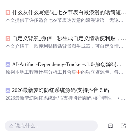
删改查等，使用MySQL数据库存储数据。
什么从什么写短句_七夕节表白最浪漫的话简短 适合七夕表白又甜又撩情话短句...
本文提供了许多适合七夕节表达爱意的浪漫话语，无论是
深情的告白还是甜蜜的撩拨，都能在这里找到灵感。
自定义背景_微信一秒生成自定义情话便利贴，做朋友圈背景图超级赞！！
本文介绍了一款便利贴情话背景图生成器，可自定义情话
并选择8种风格，助你轻松更换微信朋友圈背景，分享20句
甜蜜情话供你选择。
AI-Artifact-Dependency-Tracker-v1.0-原创源码与文档.zip
原创本地工程审计与分析工具合集
中
的独立资源包。每个
ZIP包含完整源码、3项自动化测试、可复现合成示例、离
线HTML、JSON与SVG报告、1080×720真实运行效果图、
2026最新梦幻防红系统源码/支持抖音圆码
README、运行说明、功能清单、MIT License及原创与授
权声明。解压后进入project目录，执行npm test验证算法，
2026最新梦幻防红系统源码/支持抖音圆码 核心特性： • 多
执行npm run report生成报告，也可通过本地静态服务器打
域名池智能切换，防拦截率99%+ • 抖音官方API对接，生
开网页。运行时零第三方依赖，不包含热点产品或开源项
成真正小程序码 • 完整API接口，支持第三方集成 • 实时数
目源码、Logo、官方截图、论文、生产日志或其他受限素
据统计，多维度分析报表 • 积分系统+邀请返利，运营利器
材。适合前端开发、AI应用工程、测试审计和课程实践。
说点什么…