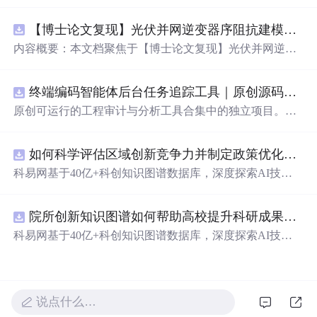
法（Discontinuous Galerkin Method）在求解线性和非线性
平流方程中的一维数值实现方案，并提供了完整的MATLA
【博士论文复现】光伏并网逆变器序阻抗建模、扫频辨识与弱电网交互稳定性分析【阻抗建模、验证扫频法】（Matlab代码、Simulink仿真实现）
B代码实现。该方法在处理偏微分方程特别是具有间断解
或高梯度特征的问题时展现出优异的稳定性和精度。文中
内容概要：本文档聚焦于【博士论文复现】光伏并网逆变
系统阐述了算法的核心原理、空间离散化策略、时间推进
器序阻抗建模、扫频辨识与弱电网交互稳定性分析，提供
机制以及边界条件的处理方式，通过具体编程实例展示如
了完整的Matlab代码与Simulink仿真实现方案。内容涵盖基
何在MATLAB环境中实现该数值方法，并辅以典型算例验
终端编码智能体后台任务追踪工具｜原创源码+测试+离线报告
于谐波线性化的并网VSG逆变器正负序阻抗建模、锁相环
证其有效性和可靠性。此外，文章还强调科研工作中“借
与电流环的小信号建模、扫频法辨识系统阻抗、奈奎斯特
原创可运行的工程审计与分析工具合集中的独立项目。每
力”与创新思维的重要性，鼓励研究者在夯实理论基础的同
稳定性判据的应用，以及在弱电网条件下逆变器与电网交
个压缩包包含完整 Node.js、HTML、CSS、JavaScript 源
时勇于探索新思路。; 适合人群：具备偏微分方程数值解法
互稳定性的仿真验证全过程。通过理论推导与仿真实践相
码，内置合成示例、3 项自动化验收、离线 HTML/JSON/S
基础知识、熟悉MATLAB编程，从事计算数学、流体力
结合，帮助读者掌握新能源并网系统稳定性分析的核心技
如何科学评估区域创新竞争力并制定政策优化策略？.docx
VG 报告、1080×720 运行效果图、README、运行说明、
学、物理建模及相关领域的研究生、科研人员及工程技术
术与工程实现方法。; 适合人群：具备电力电子、自动控制
MIT License 与原创授权声明。零第三方运行依赖，不包含
科易网基于40亿+科创知识图谱数据库，深度探索AI技术
开发者。; 使用场景及目标：① 学习并掌握节
点
不连续伽
理论基础，熟悉Matlab/Simulink环境，从事新能源发电、并
榜单产品源码、官方素材、论文、账号数据或未授权内
在技术转移、成果转化、技术经纪、知识产权、产业创
辽金方法的基本理论与实现流程；② 利用所提供的MATL
网控制或电力系统稳定性研究的研究生、科研人员及工程
容。适合 AI 工程、前端、运维和质量团队用于本地预检、
新、科技招商等垂直领域的多样化应用场景，研究科技创
AB代码开展线性和非线性平流方程的数值模拟实验；③
师。; 使用场景及目标：① 复现博士论文中关于光伏并网
教学演示与二次开发。运行方法：Node.js 18+ 下执行 npm
院所创新知识图谱如何帮助高校提升科研成果转化效率？.docx
新领域的AI+数智化解决方案，推动科技创新与产业创新
将该方法作为基础算法应用于高分辨率数值模拟、守恒律
逆变器阻抗建模与稳定性分析的关键实验；② 学习并掌握
test 与 npm run report，或启动静态服务器打开 index.html。
智能化发展。
科易网基于40亿+科创知识图谱数据库，深度探索AI技术
方程求解等科研项目中的扩展与改进； 阅读建议：建议读
扫频法（Frequency Scan）在实际系统中的应用技巧；③
在技术转移、成果转化、技术经纪、知识产权、产业创
者结合经典数值分析教材深入理解DG方法的数学背景，逐
利用提供的模型进行弱电网下并网系统稳定性的仿真研究
新、科技招商等垂直领域的多样化应用场景，研究科技创
段调试并运行所附MATLAB代码，通过调整初始条件、网
与故障机理分析；④ 作为相关课题研究或毕业设计的技术
新领域的AI+数智化解决方案，推动科技创新与产业创新
格划分和时间步长等方式观察算法表现，从而深化对数值
参考与代码基础。; 阅读建议：此资源以博士论文级别的科
智能化发展。
稳定性与计算精度之间平衡关系的理解。
说点什么…
研内容为核心，不仅提供可运行的代码，更强调理论与实
践的紧密结合。建议使用者首先梳理文档中的理论框架，