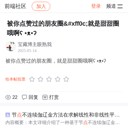
前端社区
登录
频道
加入
帖子详情
社区
前端社区
感慨
被你点赞过的朋友圈&#xff0c;就是甜甜圈
哦啊ʕ •ᴥ•ʔ
宝藏博主眼熟我
2025-01-14
被你点赞过的朋友圈，就是甜甜圈哦啊ʕ •ᴥ•ʔ
给本帖投票
22
回复
打赏
节
点
不连续伽辽金方法在求解线性和非线性平流方程中的一维实现（Matlab代码实现）
内容概要：本文详细介绍了一种基于节
点
不连续伽辽金方