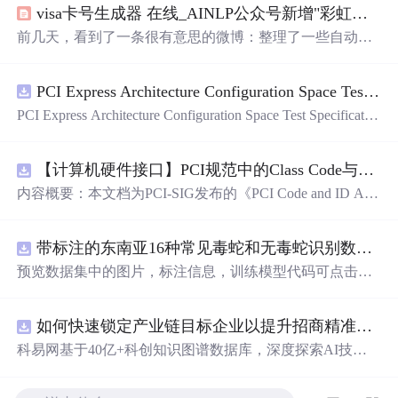
visa卡号生成器 在线_AINLP公众号新增"彩虹屁生成器"
前几天，看到了一条很有意思的微博：整理了一些自动生
成器，无聊的时候可以玩儿一天‣ 马丁路德骂人生成器，
收集了他作品里所有的脏话，连出处都有。点击即可感受
PCI Express Architecture Configuration Space Test Specification Revision 5.0, Version 1.0 (CB).pdf
辱骂O网页链接‣ 狗屁不通文章生成器，写稿必备O网页链
接‣ 彩虹屁生成器，夸人难手可马住O网页链接‣ 特殊字体
PCI Express Architecture Configuration Space Test Specificatio
生成器，可以将文字生成其他有趣字体O网页链接‣ 诺基亚
n Revision 5.0, Version 1.0 (CB).pdf
短信图片生成器：O网页链接‣ 记仇表情包生成器：O网页
链接‣ 爱豆翻牌生成器：O网页...
【计算机硬件接口】PCI规范中的Class Code与Capability ID分配：设备功能分类及扩展能力标识系统设计
内容概要：本文档为PCI-SIG发布的《PCI Code and ID Assi
gnment Specification》版本1.4，发布于2013年8月，主要定
义了PCI设备的类代码（Class Codes）、能力标识（Capabil
带标注的东南亚16种常见毒蛇和无毒蛇识别数据集， 识别率73.4%，7593张图，支持yolo
ity IDs）以
预览数据集中的图片，标注信息，训练模型代码可点击查
看我的博客链接：https://blog.csdn.net/pbymw8iwm/article/det
ails/163563763 数据集使用方法和模型训练相关技术问题可
如何快速锁定产业链目标企业以提升招商精准度？.docx
免费咨询，主页获取作者联系方式
科易网基于40亿+科创知识图谱数据库，深度探索AI技术
在技术转移、成果转化、技术经纪、知识产权、产业创
新、科技招商等垂直领域的多样化应用场景，研究科技创