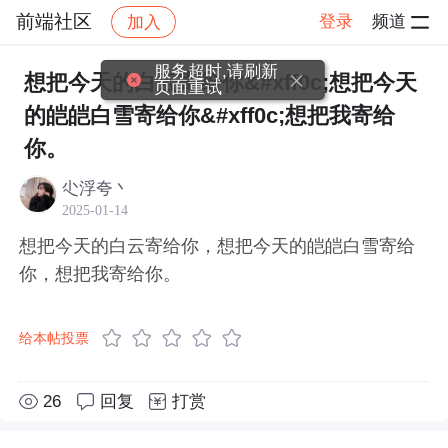
前端社区
登录
频道
加入
帖子详情
社区
前端社区
感慨
服务超时,请刷新
想把今天的白云寄给你&#xff0c;想把今天
页面重试
的皑皑白雪寄给你&#xff0c;想把我寄给
你。
尐浮夸丶
2025-01-14
想把今天的白云寄给你，想把今天的皑皑白雪寄给
你，想把我寄给你。
给本帖投票
26
回复
打赏