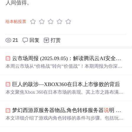
人间值得。
给本帖投票
21
回复
打赏
云市场周报 (2025.09.05)：解读腾讯云AI安全、阿
里
本周云市场从“价格战”转向“价值战”！本期周报为你深度
解读：腾讯云主机安全的AI新能力、阿
里
云Data Lakehouse
如何降低大数据门槛，以及云原生应用交付平台KubeVela
巨人的跋涉—XBOX360在日本上市惨败的背后
为何备受关注。一篇看懂云计算在安全、数据和开发效率
三大领域的最新进化。
本文聚焦Xbox 360在日本市场的表现。其上市之路布满阴
云，首发情况冷清，游戏销售不佳，与之前Xbox相比销售
情况更糟，在美欧市场也未达预期。不过，微软调整策略
梦幻西游原服务器物品,角色转移服务器
说
明 物品转移携带有限制
拉拢日本第三方，日本游戏商也借其开拓海外。2006年微
软有销售目标，假期商战或成亮点。
本文详细介绍了游戏内角色转移的条件与步骤。包括玩家
状态、物品处理、资金限制等具体要求。