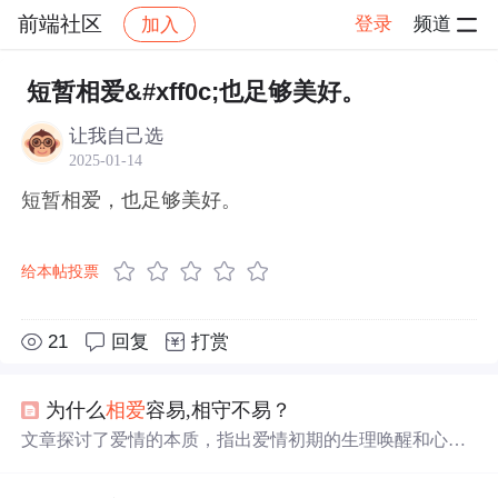
前端社区
登录
频道
加入
帖子详情
社区
前端社区
感慨
短暂相爱&#xff0c;也足够美好。
让我自己选
2025-01-14
短暂相爱，也足够美好。
给本帖投票
21
回复
打赏
为什么
相爱
容易,相守不易？
文章探讨了爱情的本质，指出爱情初期的生理唤醒和心理
标签作用，以及吊桥效应。随着时间推移，爱情进入情感
探索和情感交流阶段，需要真实自我展现和深度沟通。爱