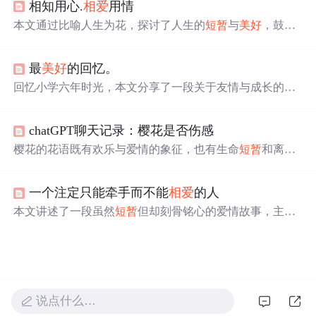
相知用心.
相爱
用情
情的维持需要关心、尊重、责任和认识，是一门需要学习
的艺术。
相爱
容易，相守不易，关键在于理解和培养爱的
本文通过比喻人生为花，探讨了人生的
短暂
与
美好
，鼓励
能力。
人们珍惜当下，勇敢追求真爱与梦想。文章表达了作者对
于春天、爱情与生活的向往之情。
最
美好
的回忆。
回忆小学六年时光，本文分享了一段关于友情与成长的故
事。在生命的旅途中，有些人的出现让我们学会了珍惜与
感激，即便他们只是
短暂
的过客。
chatGPT聊天记录：樱花是否伤感
樱花的花语既有欢乐与爱情的象征，也有生命
短暂
和离别
的悲伤。在日本文化中，樱花代表“短命之美”。当感情变
淡，共情可以帮助理解和处理情感问题，无论是坦诚交流
一个注定只能牵手而不能
相爱
的人
还是回忆
美好
，都是维系或结束关系的方式。
本文讲述了一段虽然
短暂
但却刻骨铭心的爱情故事，主人
公回忆了与恋人的甜蜜时光，并表达了即使分手后仍深藏
心底的情感。
说点什么…