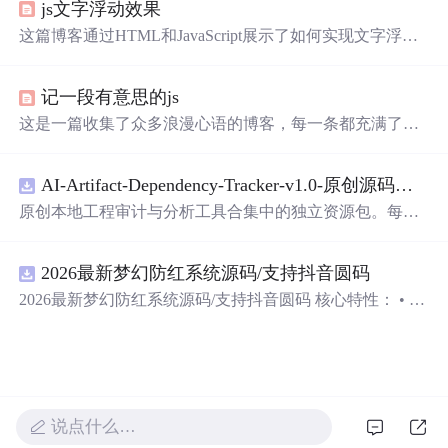
js文字浮动效果
这篇博客通过HTML和JavaScript展示了如何实现文字浮动
的效果。作者利用CSS设置元素的绝对定位，JavaScript则
用来随机生成文字的初始位置和透明度变化，营造出文字
记一段有意思的js
在页面上随机飘动的视觉效果。此外，文中还包含了对CS
S样式和JavaScript事件监听的运用，增加了互动性和趣味
这是一篇收集了众多浪漫心语的博客，每一条都充满了甜
性。
蜜和温情，表达了作者对某人的深深喜爱。从星辰大海到
日常生活，从诗词歌赋到甜蜜日常，字里行间透露出对你
AI-Artifact-Dependency-Tracker-v1.0-原创源码与文档.zip
的独特情感，仿佛每个瞬间都因你而闪耀。这些话语如同
繁星，照亮了平凡的日子，让人感受到爱的力量和美好。
原创本地工程审计与分析工具合集中的独立资源包。每个
ZIP包含完整源码、3项自动化测试、可复现合成示例、离
线HTML、JSON与SVG报告、1080×720真实运行效果图、
2026最新梦幻防红系统源码/支持抖音圆码
README、运行说明、功能清单、MIT License及原创与授
权声明。解压后进入project目录，执行npm test验证算法，
2026最新梦幻防红系统源码/支持抖音圆码 核心特性： • 多
执行npm run report生成报告，也可通过本地静态服务器打
域名池智能切换，防拦截率99%+ • 抖音官方API对接，生
开网页。运行时零第三方依赖，不包含热点产品或开源项
成真正小程序码 • 完整API接口，支持第三方集成 • 实时数
目源码、Logo、官方截图、论文、生产日志或其他受限素
据统计，多维度分析报表 • 积分系统+邀请返利，运营利器
材。适合前端开发、AI应用工程、测试审计和课程实践。
说点什么…