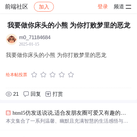
前端社区
登录
频道
加入
帖子详情
社区
前端社区
感慨
我要做你床头的小熊 为你打败梦里的恶龙
m0_71184684
2025-01-15
我要做你床头的小熊 为你打败梦里的恶龙
给本帖投票
21
回复
打赏
html5仿发送说说,适合发朋友圈可爱又有趣的说说 朋友圈必备秒赞文案
本文集合了一系列温馨、幽默且充满智慧的生活感悟与心
情表达，包括对待生活的态度、自我调侃及对未来的美好
期许等内容。