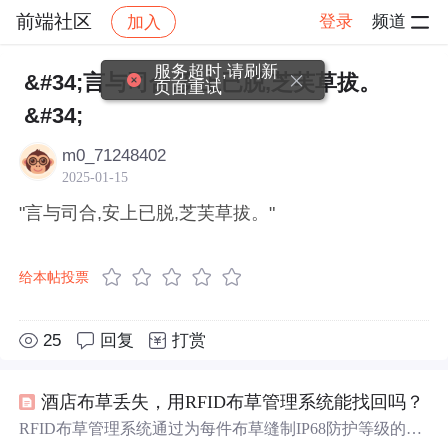
前端社区
登录
频道
加入
帖子详情
社区
前端社区
感慨
服务超时,请刷新
&#34;言与司合,安上已脱,芝芙草拔。
页面重试
&#34;
m0_71248402
2025-01-15
"言与司合,安上已脱,芝芙草拔。"
给本帖投票
25
回复
打赏
酒店布草丢失，用RFID布草管理系统能找回吗？
RFID布草管理系统通过为每件布草缝制IP68防护等级的超