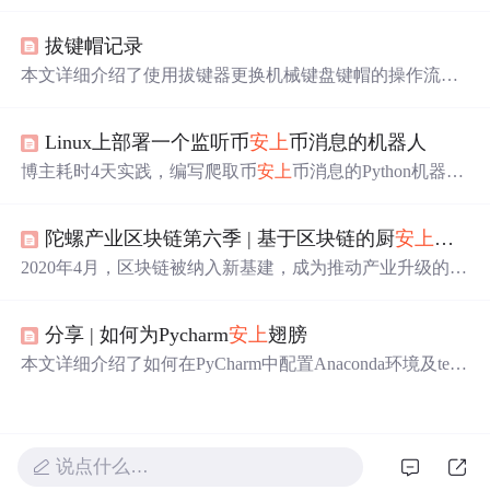
高频RFID标签，实现唯一身份标识与全生命周期数据留
痕。系统在客房回收、洗涤交接、分拣烘干、洁净入库等
拔键帽记录
关键节点自动采集数据，支持异常布草定向查找与最后出
现位置追溯，显著提升丢失布草找回效率，并降低遗失率9
本文详细介绍了使用拔键器更换机械键盘键帽的操作流
5%以上。
程，包括标准键帽、小键帽及空格键的拆卸与安装方法，
并提醒用户注意不同键数键盘（如68键与87键）的键帽兼
Linux上部署一个监听币
安上
币消息的机器人
容性问题，强调需核对原键位字符布局及增补键区适配。
博主耗时4天实践，编写爬取币
安上
币消息的Python机器
人，先在Windows环境（Python 3.10、PyCharm 2024.1）编
写代码，用到阿里云短信SDK。之后租香港云服务器，进
陀螺产业区块链第六季 | 基于区块链的厨
安上
报平
行Linux环境配置，解决老版本SSL报错问题。最后将Wind
ows程序移植到Linux，修改代码、安装库并执行，还进行
2020年4月，区块链被纳入新基建，成为推动产业升级的重
了短信测试。
要力量。然而，区块链在实际应用中仍面临信息不对称问
题。为解决这一难题，陀螺财经与宇链科技合作推出《陀
分享 | 如何为Pycharm
安上
翅膀
螺产业区块链案例集-宇链科技专场》，通过具体案例展示
区块链技术的实际应用。本期案例聚焦基于区块链的厨
安
本文详细介绍了如何在PyCharm中配置Anaconda环境及tens
上
报平台，该平台利用区块链技术构建全流程监管体系，
orflow库，实现高效Python开发。通过设置Anaconda解释
确保后厨巡检透明化，实现“明厨亮灶”。
器，可在同一IDE中切换不同Python版本与库，提升项目兼
容性。
说点什么…