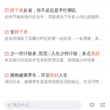
争并非全然坏事，但要抑制过度竞争意识。可通过冷静、
找根源、自我打气等方法调整。应认识到同事的成功也是
静下来
反省，你不必总是手忙脚乱
自己的成功，支持和为团队喝彩，还给出欣赏同事成功的
具体步骤，让职场更
美好
。
在快节奏的现代生活中，浮躁成为了许多人内心的困扰。
本文探讨了浮躁情绪的负面影响，如半途而废、心理疾病
及焦虑，强调了保持内心宁静的重要性。文章建议通过自
安
静下来
我控制、坚守信念和拒绝浮躁，培养乐观心态，学会调整
情绪，正确对待压力，以达到心灵的平和。
这首诗描绘了花瓣们约定好要一起绽放，一起凋谢，甚至
一起美丽到老去，表达了生命中不可分割的羁绊与
美好
。
天使的劝阻无法改变他们的誓言，展现了对生命的执着与
少一些计较多_哲思 | 人生少些计较，多点
美好
珍惜。
本文探讨信息技术无关的哲理主题，强调减少对琐事、得
失与人际纠葛的过度计较，倡导以淡然心态面对生活。核
心观点包括：冷静区分事务轻重缓急以减轻压力；及时放
拥抱健康养生，开启
美好
人生
手避免小事引发连锁负面后果；接纳不完美，将精力转向
发现生活
美好
。文中援引丰子恺语录及马拉松冠军故事佐
现代社会，健康养生是追求优质生活的核心。生活习惯是
证观点，落脚于心理调适与积极生活态度。
根基，饮食、运动很关键，心理健康也不容忽视。如养成
良好作息、合理饮食、坚持运动、调节情绪等，践行健康
养生理念，可收获健康身心，开启
美好
人生。
说点什么…