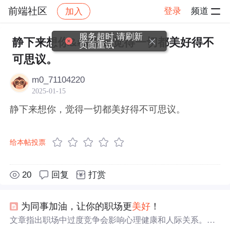
前端社区
登录
频道
加入
帖子详情
社区
前端社区
感慨
服务超时,请刷新
静下来想你&#xff0c;觉得一切都美好得不
页面重试
可思议。
m0_71104220
2025-01-15
静下来想你，觉得一切都美好得不可思议。
给本帖投票
20
回复
打赏
为同事加油，让你的职场更
美好
！
文章指出职场中过度竞争会影响心理健康和人际关系。竞