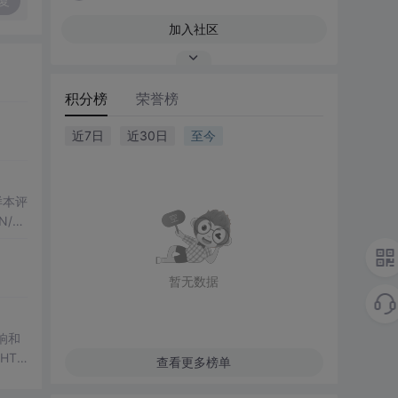
复
加入社区
积分榜
荣誉榜
近7日
近30日
至今
化样本评
/H
果
行，零
暂无数据
影响和
HTM
查看更多榜单
图、R
第三方