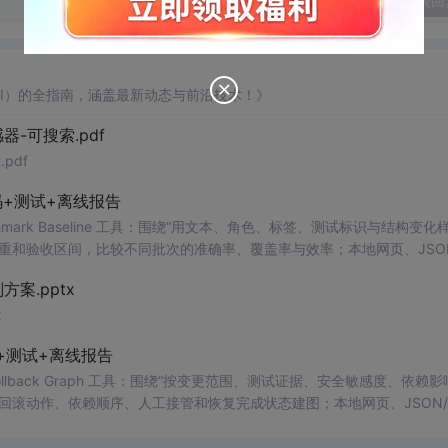
发表回
AI）的全指南，涵盖最新动态与前沿技术！》
器-可搜索.pdf
pdf
+测试+离线报告
uditor Benchmark Baseline 工具：围绕“用文本、角色、标签、测试标识与结构变
重和验收区间，比较不同批次的准确率、覆盖率与效率；本地网页、JSON
测试、可复现示例、HTML/JSON/SVG离线报告、1080×720运行效
案.pptx
。适合开发者进行工程预检、质量审查和交付复核；Node.js 18+可直接运
x
码+测试+离线报告
s Scorer Rollback Graph 工具：围绕“按变更范围、测试证据、安全敏感度、依赖
回滚动作、依赖顺序、人工接管和恢复完成状态建图；本地网页、JSON/
、可复现示例、HTML/JSON/SVG离线报告、1080×720运行效果
合开发者进行工程预检、质量审查和交付复核；Node.js 18+可直接运行，零