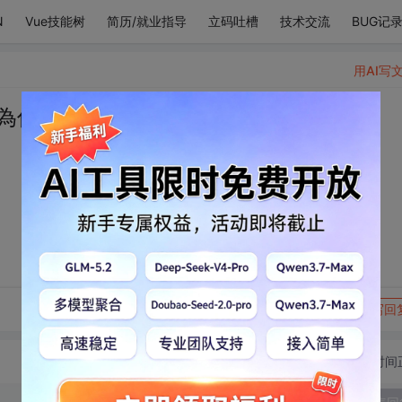
N
Vue技能树
简历/就业指导
立码吐槽
技术交流
BUG记
用AI写
為你，叛道離經
转发到动态
举报
写回
切换为时间