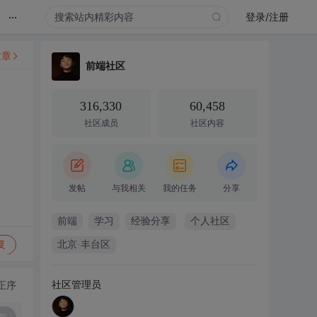
...
录
登录/注册
文章
前端社区
316,330
60,458
社区成员
社区内容
发帖
与我相关
我的任务
分享
前端
学习
经验分享
个人社区
复
北京·丰台区
社区管理员
正序