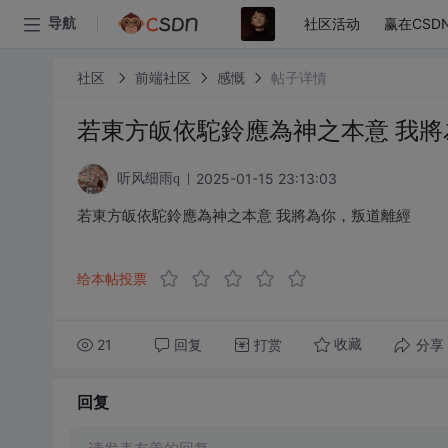
社区活动
赢在CSD
导航
社区
前端社区
感慨
帖子详情
若東方皈依駝鈴應為神之本意 我將
2025-01-15 23:13:03
听风细雨q
若東方皈依駝鈴應為神之本意 我將為你，叛道離經
给本帖投票
21
回复
打赏
分享
收藏
回复