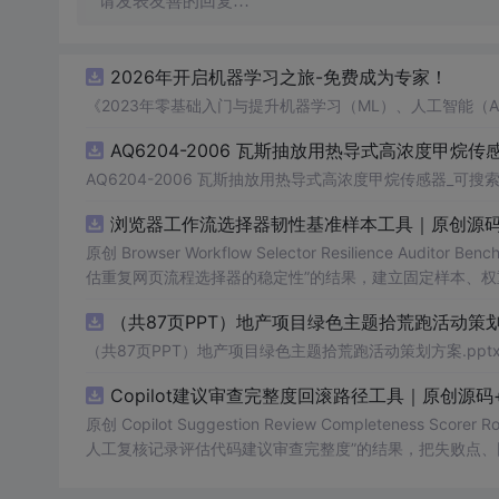
请发表友善的回复…
2026年开启机器学习之旅-免费成为专家！
《2023年零基础入门与提升机器学习（ML）、人工智能（
AQ6204-2006 瓦斯抽放用热导式高浓度甲烷传感
AQ6204-2006 瓦斯抽放用热导式高浓度甲烷传感器_可搜索.
浏览器工作流选择器韧性基准样本工具｜原创源码
原创 Browser Workflow Selector Resilience A
估重复网页流程选择器的稳定性”的结果，建立固定样本、权
TML/SVG报告、测试与示例。压缩包包含完整源码、3项自动化
（共87页PPT）地产项目绿色主题拾荒跑活动策划方
图、README、运行说明、MIT License及原创授权声明
第三方运行依赖。
（共87页PPT）地产项目绿色主题拾荒跑活动策划方案.ppt
Copilot建议审查完整度回滚路径工具｜原创源
原创 Copilot Suggestion Review Completenes
人工复核记录评估代码建议审查完整度”的结果，把失败点、
L/SVG报告、测试与示例。压缩包包含完整源码、3项自动化测试
EADME、运行说明、MIT License及原创授权声明。适