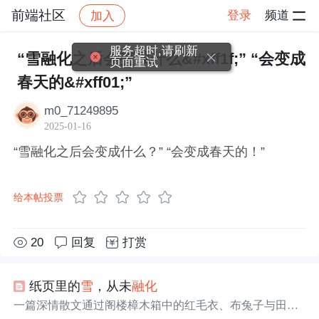
前端社区
登录
频道
加入
帖子详情
社区
前端社区
感慨
服务超时,请刷新
“雪融化之后会变成什么&#xff1f;” “会变成
页面重试
春天的&#xff01;”
m0_71249895
2025-01-16
“雪融化之后会变成什么？” “会变成春天的！”
给本帖投票
20
回复
打赏
纸页里的
雪
，从未
融化
一篇深情散文通过阁楼樟木箱中的红毛衣、布兔子与田字