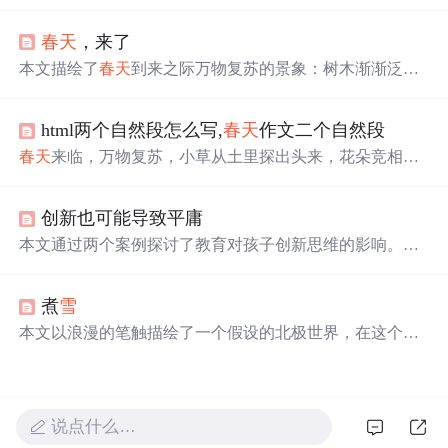
格笔记，追忆失踪二十五年的妹妹安安。文字记录童年点
滴：包饺子、跳皮筋、堆
雪
人，承载亲人未断的思念与寻
春天
，来了
回的执着信念，展现时间无法冷却的手足之情。
本文描绘了
春天
到来之际万物复苏的景象：树木渐渐泛
绿、鸟鸣声声入耳、湖面冰
雪
融化
，人们也开始享受户外
活动。这一切都预示着寒冬已过，温暖的
春天
已经来临。
html两个自然段怎么写,
春天
作文二个自然段
春天
来临，万物复苏，小草从土里探出头来，花朵竞相开
放，小动物们也纷纷苏醒。孩子们在草地上尽情玩耍，感
受
春天
的美好。
创新也可能导致平庸
本文通过两个案例探讨了教育对孩子创新思维的影响。一
是“
雪
化成
春天
”的非标准答案被广泛模仿的现象；二是“不
好好回答问题”的思维方式。文章反思了当前教育模式下，
煮
雪
孩子们虽然获得了所谓的创新思维，但这种思维是否真正
有益。
本文以浪漫的笔触描绘了一个假设的北极世界，在这个世
界里人们的言语
会
凝结成冰，需要通过不同的方式将其
融
化
并聆听。文章通过这一设定展开丰富的想象，讨论了不
同情境下言语的处理方式，并表达了作者对于现代喧嚣社
会
的反思。
说点什么…