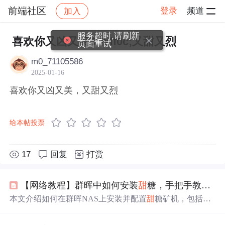
前端社区
登录
频道
加入
帖子详情
社区
前端社区
感慨
服务超时,请刷新
喜欢你又凶又美&#xff0c;又甜又烈
页面重试
m0_71105586
2025-01-16
喜欢你又凶又美，又甜又烈
给本帖投票
17
回复
打赏
【网络教程】群晖中如何安装
甜
糖，手把手教您Docker安装
本文介绍如何在群晖NAS上安装并配置
甜
糖矿机，包括Do
cker安装、网络配置、Arm环境搭建及常见问题解决方案。