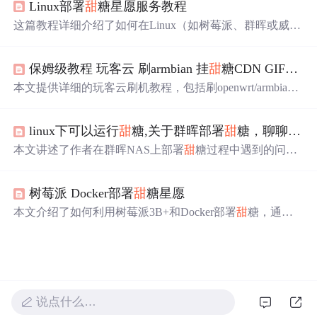
Linux部署
甜
糖星愿服务教程
这篇教程详细介绍了如何在Linux（如树莓派、群晖或威联
通NAS）上通过Docker部署
甜
糖星愿服务，利用空闲带宽
和存储赚取星愿积分。步骤包括下载
甜
糖APP、安装Docke
保姆级教程 玩客云 刷armbian 挂
甜
糖CDN GIF动图教程
r、创建Docker容器、开启UPnP服务和端口映射，以及绑
定设备。按照30Mbps上行带宽的测试，每天收益约1到2
本文提供详细的玩客云刷机教程，包括刷openwrt/armbian
元。文章还提供了相关网络配置和存储挂载的指导。
系统、配置磁盘挂载、部署
甜
糖节点等内容，助您轻松玩
转废旧矿渣。
linux下可以运行
甜
糖,关于群晖部署
甜
糖，聊聊我走过的那些坑
本文讲述了作者在群晖NAS上部署
甜
糖过程中遇到的问
题，包括SSH服务开启、switch服务的作用、Docker桥接网
络创建，以及ARM环境的创建。通过分享部署经验，帮助
树莓派 Docker部署
甜
糖星愿
读者避坑，特别提到Docker网络配置中的物理网卡名称和
创建桥接网络的重要性。
本文介绍了如何利用树莓派3B+和Docker部署
甜
糖，通过
贡献闲置带宽获取星愿积分，从而实现家庭宽带的创收。
详细步骤包括安装Docker、部署
甜
糖镜像以及配置光猫的
UPnP。根据作者经验，稳定运行后每日收益约2元，适合
有闲置宽带资源的用户。
说点什么…