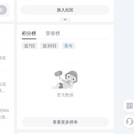
复
加入社区
积分榜
荣誉榜
近7日
近30日
至今
领域
在提
统凸
暂无数据
涵盖
保留
的Ma
域的
数值
查看更多榜单
格式
生物
了该方