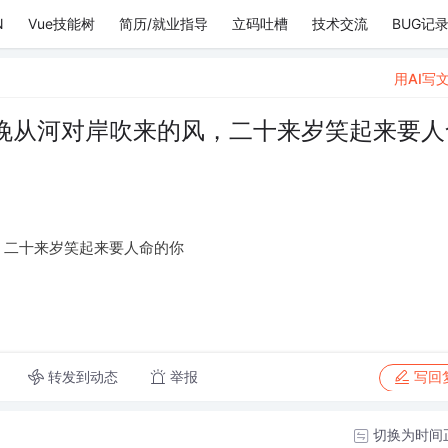
N
Vue技能树
简历/就业指导
立码吐槽
技术交流
BUG记
用AI写
晚从河对岸吹来的风，二十来岁笑起来要人
，二十来岁笑起来要人命的你
转发到动态
举报
写回
切换为时间