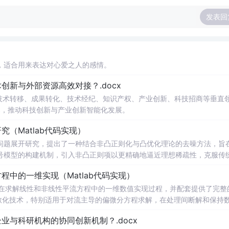
发表回
，适合用来表达对心爱之人的感情。
新与外部资源高效对接？.docx
在技术转移、成果转化、技术经纪、知识产权、产业创新、科技招商等垂直
案，推动科技创新与产业创新智能化发展。
（Matlab代码实现）
问题展开研究，提出了一种结合非凸正则化与凸优化理论的去噪方法，旨
号模型的构建机制，引入非凸正则项以更精确地逼近理想稀疏性，克服传
模型求解的稳定性与收敛性。整个算法流程在Matlab平台上完整实现，
中的一维实现（Matlab代码实现）
配套提供可复现的代码资源，便于研究人员进一步验证与拓展。该方法在
适合人群：具备一定信号与系统、数字信号处理
在求解线性和非线性平流方程中的一维数值实现过程，并配套提供了完整
编程能力的研究生、科研人员及从事语音增强、音频工程、通信系统等相关领
离散化技术，特别适用于对流主导的偏微分方程求解，在处理间断解和保持
心理论基础，包括弱形式构造、局部基函数选取、数值通量处理、时间推进
与科研机构的协同创新机制？.docx
凸优化与凸优化算法的融合机制；③为后续研究非凸正则化在图像去噪、
通过多个典型算例（如线性对流、Burgers方程等）的仿真分析，充分验证