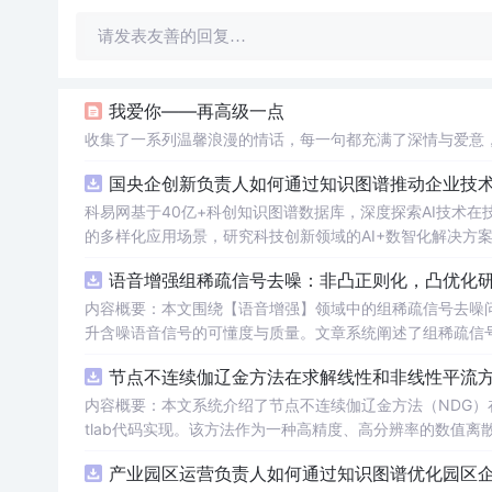
请发表友善的回复…
我爱你——再高级一点
收集了一系列温馨浪漫的情话，每一句都充满了深情与爱意
国央企创新负责人如何通过知识图谱推动企业技术创
科易网基于40亿+科创知识图谱数据库，深度探索AI技术
的多样化应用场景，研究科技创新领域的AI+数智化解决方
语音增强组稀疏信号去噪：非凸正则化，凸优化研究
内容概要：本文围绕【语音增强】领域中的组稀疏信号去噪
升含噪语音信号的可懂度与质量。文章系统阐述了组稀疏信
正则化在稀疏表达上的局限性，并采用高效的凸优化算法保障
节点不连续伽辽金方法在求解线性和非线性平流方程
语音信号预处理、稀疏系数求解、去噪重构等关键环节，并
数学可处理性的同时显著增强了去噪性能，尤其适用于低信噪比环境下的语音恢复任务。; 
内容概要：本文系统介绍了节点不连续伽辽金方法（NDG）
理论基础，熟悉稀疏表示与最优化方法，且拥有Matlab
tlab代码实现。该方法作为一种高精度、高分辨率的数值
工程技术人员。; 使用场景及目标：①应用于语音通信、智能助听设备、语音识别前端等对语音质量要求较高的实际系统中；②作为高校
稳定性方面具有突出优势。文章详细阐述了NDG方法的核
产业园区运营负责人如何通过知识图谱优化园区企业
课程或科研项目中的教学案例，帮助深入理解稀疏表示、非
（如显式Runge-Kutta方法）以及边界条件的实施策略。