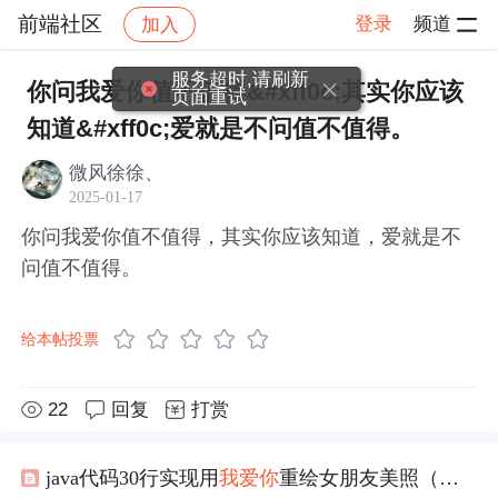
前端社区
登录
频道
加入
帖子详情
社区
前端社区
感慨
服务超时,请刷新
你问我爱你值不值得&#xff0c;其实你应该
页面重试
知道&#xff0c;爱就是不问值不值得。
微风徐徐、
2025-01-17
你问我爱你值不值得，其实你应该知道，爱就是不
问值不值得。
给本帖投票
22
回复
打赏
java代码30行实现用
我
爱
你
重绘女朋友美照（我对你的