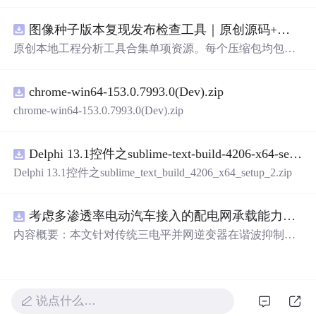
管理系统。 核心功能：围绕"图书"和"读者"实现两类实体
管理，以及它们之间的借阅关系。 图书管理：支持图书的
图像种子版本复现发布检查工具｜原创源码+测试+离线报告
添加、删除、修改、搜索（按书名/作者/ISBN），每本书
记录馆藏总数和当前可借数量。 学生管理：支持学生信息
原创本地工程分析工具合集单项资源。每个压缩包均包含
的添加、删除、搜索（按姓名/学号），每人默认最多借阅
完整 JavaScript/Node.js 源码、3 项自动化测试、可复现合
5 本。 借阅管理：借书时自动校验库存是否充足、是否超
成示例、离线 HTML/JSON/SVG 报告、1080×720 真实运
过借阅上限、是否重复借阅；还书时自动判断是否逾期
chrome-win64-153.0.7993.0(Dev).zip
行效果图、README、运行说明、功能清单、MIT License
（期限 30 天）；支持查看全部借阅记录、逾期记录和某人
及原创授权声明。Node.js 18+ 可直接运行，零第三方运行
chrome-win64-153.0.7993.0(Dev).zip
当前在借图书。 技术特点：纯 Python 标准库实现，无需安
依赖，适合开发者进行工程预检、质量审查和交付复核。
装任何第三方依赖；采用分层架构（模型层 → 持久化层
→ 业务层 → 界面层），职责清晰，易于扩展或替换（比
Delphi 13.1控件之sublime-text-build-4206-x64-setup-2.zip
如把 JSON 换成数据库只需改 storage.py）；数据保存在本
Delphi 13.1控件之sublime_text_build_4206_x64_setup_2.zip
地 data/ 目录的 JSON 文件中，关闭程序数据不丢失
考虑多渗透率电动汽车接入的配电网承载能力评估研究（Matlab代码实现）
内容概要：本文针对传统三电平并网逆变器在谐波抑制、
电网适应性及动态响应方面的不足，提出了一种基于ANP
C三电平拓扑的高性能并网控制策略。研究融合双极性倍
频脉宽调制（DPWMA）、正负序分离锁相与电网电压前
馈控制，构建了一体化控制体系。通过理论分析与Simulink
说点什么…
仿真验证，该策略显著降低了并网电流谐波含量，提升了