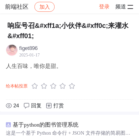
前端社区
登录
频道
加入
帖子详情
社区
前端社区
感慨
响应号召&#xff1a;小伙伴&#xff0c;来灌水
&#xff01;
figet896
2025-01-17
人生百味，唯你是甜。
给本帖投票
24
回复
打赏
基于python的图书管理系统
这是一个基于 Python 命令行 + JSON 文件存储的简易图书