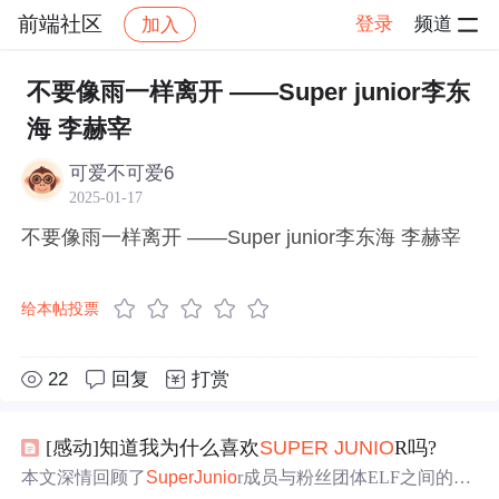
前端社区
登录
频道
加入
帖子详情
社区
前端社区
感慨
不要像雨一样离开 ——Super junior李东
海 李赫宰
可爱不可爱6
2025-01-17
不要像雨一样离开 ——Super junior李东海 李赫宰
给本帖投票
22
回复
打赏
[感动]知道我为什么喜欢
SUPER
JU
NIO
R吗?
本文深情回顾了
Super
Ju
nio
r成员与粉丝团体ELF之间的深