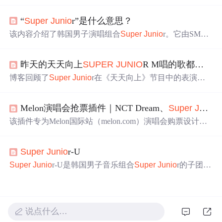
厚情感，讲述了成员们如何以实际行动表达对粉丝的感激
之情，并强调了双方超越一般艺人与粉丝的关系。
“
Super
Ju
nio
r”是什么意思？
该内容介绍了韩国男子演唱组合
Super
Ju
nio
r。它由SM娱
乐2005年推出，名称寓意卓越与活力。出道后凭借多元风
格等积累大量粉丝，代表作推动K - pop传播。还以小分队
昨天的天天向上
SUPER
JU
NIO
R M唱的歌都有啥，包括弹小提琴唱的和清唱的，要所有的歌！ 娱乐休闲
拓展领域，成员在多领域表现突出，是韩国娱乐圈“长寿组
合”代表。
博客回顾了
Super
Ju
nio
r在《天天向上》节目中的表演，
包括演唱的歌曲《Sorry, Sorry》及新专辑中的《
Super
Gir
l》等，并提及了清唱和小提琴伴奏的部分。
Melon演唱会抢票插件｜NCT Dream、
Super
Ju
nio
该插件专为Melon国际站（melon.com）演唱会购票设计，
支持NCT Dream、
Super
Ju
nio
r等热门场次，具备智能选
座、自动锁票、全页面流程自动化功能。兼容Windows与m
Super
Ju
nio
r-U
acOS系统，无需编程基础，提供中文教程与实时反馈。作
为浏览器端辅助工具，适用于R/S/A/B等级座位选择，并直
Super
Ju
nio
r-U是韩国男子音乐组合
Super
Ju
nio
r的子团
达支付环节，但不保证100%成功率。
体，由成员金希澈、金厉旭和
李
赫宰
组成，专注于都市流
行与R&B风格音乐，曾发行多首单曲并参与综艺及粉丝互
动活动，展现其在K-pop领域的独特定位与音乐表现力。
说点什么…