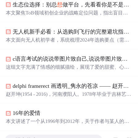
生态位选择：别总
想
做平台，先看看你是不是那个“块料”
本文聚焦ToB领域初创企业的战略定位问题，指出盲目追
逐平台化是典型误区，强调应依据自身资源禀赋锚定‘面-
线-点’价值链中的合适层级。核心主张为：小微团队须专
无人机新手必看：从选购到飞行的完整避坑指南（2024最新版）
注细分场景的极致交付，构建巨头不愿做、客户难替代的
利基壁垒；提出‘灵魂拷问三连’与‘生存策略卡’两大实操工
本文面向无人机初学者，系统梳理2024年选购要点（需求
具，帮助识别真实生态位，并揭示生态位本质是能力基因
定位、传感器尺寸、图传技术、避障与续航）、飞行前必
与市场空隙匹配的结果。
备合规流程（实名登记、禁飞区识别、设备检查）、基础
c语言考试的说说带图片致自己,说说带图片致自己励志2020
操控训练方法（悬停、平移、智能功能）、航拍运镜逻辑
及气象适应策略，并涵盖后期调色流程与电池/滤镜等关键
这组文字充满了情感的细腻描绘，展现了爱的甜蜜、心碎
维护知识，强调安全规范与实践导向。
与释怀的过程。从失恋的痛苦到自我疗愈的坚韧，每个句
子都触动人心，揭示了爱情中的无奈与成长。故事中的人
delphi framerect 画透明_隽永的苍凉 —— 赵开坤的人与画
物在面对失去时，选择了不同的方式来告别和治愈，有的
选择放下，有的选择怀念。这些情感的瞬间，如同雨后皱
赵开坤(1954 - 2016)，河南濮阳人。1978年毕业于吉林艺术
褶的衬衫，即使干涸，仍留下痕迹。
学院。曾为中国美术家协会会员、中国油画学会理事、吉
林省美术家协会副主席、中国国家画院油画院研究员、吉
16年的爱情
林艺术学院终身教授、吉林省高级专家。隽永的苍凉——
赵开坤的人与画文/孙建平在一次全国油画大展中，赵开坤
本文讲述了一个从1996年到2012年，关于作者与某人的十
的一幅关东林区的雪景作品让我流连忘返—厚厚 洁白的雪
年情感历程，从相识、相知到最终的分离。文章通过一系
地中，红顶的木屋和湛蓝的天空交相辉映，雪路中的车辙
列生活片段和重要事件，展现了两人之间的深厚情感和彼