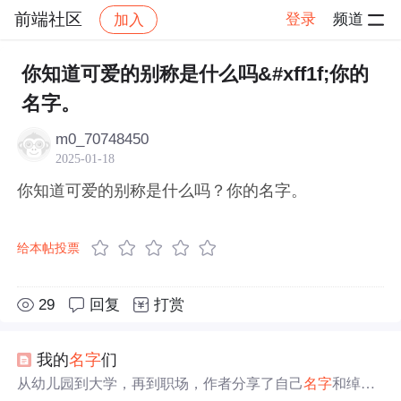
前端社区
登录
频道
加入
帖子详情
社区
前端社区
感慨
你知道可爱的别称是什么吗&#xff1f;你的
名字。
m0_70748450
2025-01-18
你知道可爱的别称是什么吗？你的名字。
给本帖投票
29
回复
打赏
我的
名字
们
从幼儿园到大学，再到职场，作者分享了自己
名字
和绰号