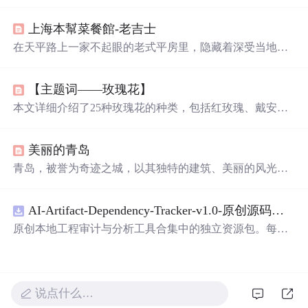
的变化历程，每个
名字
背后都有着独特的故事和意义。
上海本幫菜餐館-老吉士
在天平路上一家不起眼的老式平房里，隐藏着深受当地人
喜爱的老吉士本幫菜餐馆。这里提供浓油赤酱、咸淡适中
的上海地道美食，如辣子鸡、上海菜饭等。不预订可能难
【主题词——玫瑰花】
以享用，但幸运的是，作者在附近散步时意外发现并品尝
了这里的美味。老吉士营业时间为11:00-15:00和17:00-24:0
本文详细介绍了25种玫瑰花的种类，包括红玫瑰、戴安
0，位于中国上海市天平路41号，靠近交通大学地铁站。
娜、艳粉、白玫瑰等，以及如何区分玫瑰与月季的方法。
通过花色、花型、香味等特性，帮助读者了解各种玫瑰的
美丽的青岛
独特之处。
青岛，被誉为奇迹之城，以其独特的建筑、美丽的风光和
深厚的文化底蕴吸引着无数游客。从基督教堂到八大关，
再到栈桥与奥帆基地，这座城市的每一个角落都散发着迷
AI-Artifact-Dependency-Tracker-v1.0-原创源码与文档.zip
人的魅力。这里是生活的安逸之地，时光在这里仿佛静
止，让人感受到前所未有的宁静与美好。
原创本地工程审计与分析工具合集中的独立资源包。每个
ZIP包含完整源码、3项自动化测试、可复现合成示例、离
线HTML、JSON与SVG报告、1080×720真实运行效果图、
README、运行说明、功能清单、MIT License及原创与授
权声明。解压后进入project目录，执行npm test验证算法，
说点什么…
执行npm run report生成报告，也可通过本地静态服务器打