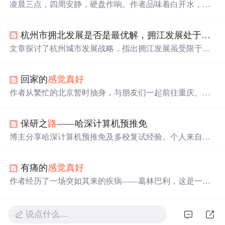
凌晨三点，四周安静，硬盘作响。作者品味着白开水，在
显示器蓝光中思绪飞舞，怀揣“十指打天下”的豪情与对未
来的憧憬，虽知创造未来的过程艰辛，但仍向往，感慨深
杭州市拥北发展是否是最优解，拥江发展处于何种地位
夜上网
感觉
真好
。
文章探讨了杭州城市发展战略，指出拥江发展虽受限于地
理因素，但对于带动西南部地区有一定作用，但拥北发展
更具优势，尤其是面对杭嘉湖大平原的广阔发展空间。作
回家的
感觉
真好
者建议重视大都市圈建设，如云城、未来科技城，并提出
建设高铁、轻轨等基础设施以促进区域一体化。杭州应跳
作者从繁忙的北京暂时抽身，与朋友们一起前往重庆。从
出行政边界，借鉴南京都市圈发展模式，扩大战略视野，
南苑机场出发到达重庆后，感受到了截然不同的轻松氛
实现更大规模效应。
围。在重庆，作者享受了没有拥堵的道
路
、欣赏了嘉陵江
保研之
路
——哈深计算机预推免
的美景，并与许久未见的朋友相聚。
博主分享哈深计算机预推免及多校复试经验。个人来自中
等211高校电子信息类专业，有竞赛奖项，无科研论文。参
与多所高校复试，拿到上交、北航等多校offer，未通过哈
有痛的
感觉
真好
工深。介绍哈工深预推免笔试含选择题和编程题，面试问
诸多专业概念，老师注重基础。
作者经历了一场突如其来的疾病——葛林巴利，这是一种
让人失去痛觉的神经系统疾病。在绝望中挣扎，最终幸存
下来，并深刻理解了痛苦与生命的意义。
说点什么…