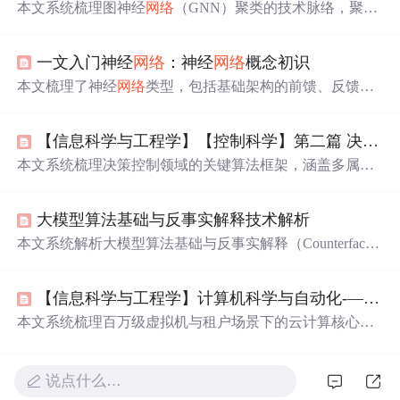
本文系统梳理图神经
网络
（GNN）聚类的技术脉络，聚焦
重构学习、对抗学习与对比学习三大范式对聚类逻辑的重
塑；详解属性图、异构图与
动态
图
三类典型图结构的处理
一文入门神经
网络
：神经
网络
概念初识
策略；剖析工业落地中数据噪声、超参敏感性和可解释性
等关键挑战，并给出PyG/DGL实践建议及Optuna/gap statisti
本文梳理了神经
网络
类型，包括基础架构的前馈、反馈、
c等工程解法。
卷积、自组织
网络
，新兴与融合架构的生成对抗、图、Tra
nsformer等
网络
，还介绍按学习范式分类的
网络
。同时指出
【信息科学与工程学】【控制科学】第二篇 决策控制与决策科学01
基础模型进化、跨学科融合加速、生物启发成热点等趋
势，并推荐了实践框架。
本文系统梳理决策控制领域的关键算法框架，涵盖多属性
决策分析（MCDA）、马尔可夫决策过程（MDP）和行为
决策理论三大基础模型，并延伸至企业级决策场景，包括S
大模型算法基础与反事实解释技术解析
hapley值协同分配、波特五力竞争分析、
动态
优化
、风险
评估、博弈论、拍卖设计、组合
优化
及
网络
分析等。所有
本文系统解析大模型算法基础与反事实解释（Counterfactua
算法均面向IT/通信行业管理实践，强调不确定性推理、时
l Explanations）技术，重点阐述其核心思想——构建'如果...
序决策与战略
优化
能力。
那么...'假设场景以揭示模型决策边界，并强调相似性、有
【信息科学与工程学】计算机科学与自动化-——第十五篇云计算 11 算法篇
效性与可行性三大生成准则。深入介绍影响函数、排列特
征重要性、部分依赖图等可解释性工具，以及自解释模型
本文系统梳理百万级虚拟机与租户场景下的云计算核心算
架构（如ProtoAttn、概念瓶颈模型）和多模态解释生成技
法体系，涵盖资源调度与放置、超分配（vCPU/容器/内
术（自然语言、视觉、交互式解释），聚焦信息技术领域
存）、负载均衡、多租户隔离、弹性伸缩、容错迁移、计
中模型可解释性的理论基础与工程实践。
费计量、安全隔离、性能监控及算法评估框架。重点剖析
说点什么…
超分配的静态/
动态
/智能算法实现（如强化学习、排队论模