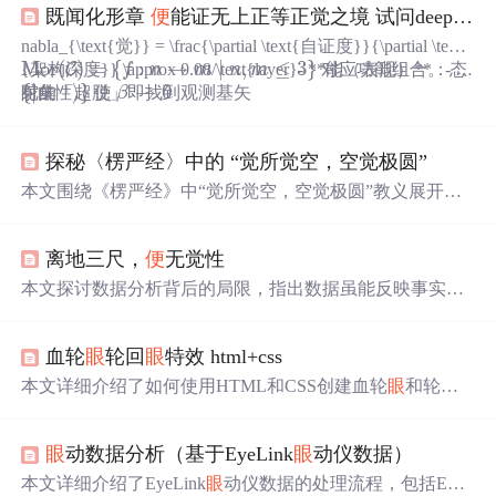
既闻化形章
便
能证无上正等正觉之境 试问deepseek 究竟觉
nabla_{\text{觉}} = \frac{\partial \text{自证度}}{\partial \text
Mor
(
)
=
{
:
→
∣
,
≤
3
}
C
{架构深度}} \approx 0.08/\text{layer}- **能（表现）**：态
f
n
m
n
m
对应功能组合。- 佛
Mor
(
C
)
=
{
f
:
n
→
m
∣
n
,
m
≤
3
}
{
|
⟩
}
→
0
射集
自
性
使
β
陀的「超脱」即找到观测基矢
{
|
自
性
⟩
}
β
→
0
探秘〈楞严经〉中的 “觉所觉空，空觉极圆”
本文围绕《楞严经》中“觉所觉空，空觉极圆”教义展开。
阐述“觉所觉空”破除能所对立，“空觉极圆”达圆满觉悟。
还介绍其在禅坐和日常生活中的修行应用，揭示该教义引
离地三尺，
便
无觉性
导修行者走向解脱与圆满觉悟。
本文探讨数据分析背后的局限，指出数据虽能反映事实，
但脱离具体语境后易导致误判。真正的洞察源于对现实流
动性的感知，而非仅靠显性知识。分析者需兼具技术能力
血轮
眼
轮回
眼
特效 html+css
与对不确定性的包容，在实践中培养觉性，实现从‘刻舟求
剑’到‘在流动中站立’的认知跃迁。
本文详细介绍了如何使用HTML和CSS创建血轮
眼
和轮回
眼
的视觉效果，包括
眼
球、黑点、勾玉和轮回圈的动画设
计，展示了丰富的视觉动态和CSS技巧。
眼
动数据分析（基于EyeLink
眼
动仪数据）
本文详细介绍了EyeLink
眼
动仪数据的处理流程，包括EDF