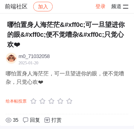
前端社区
登录
频道
加入
帖子详情
社区
前端社区
感慨
哪怕置身人海茫茫&#xff0c;可一旦望进你
的眼&#xff0c;便不觉嘈杂&#xff0c;只觉心
欢❤️
m0_71032058
2025-01-20
哪怕置身人海茫茫，可一旦望进你的眼，便不觉嘈
杂，只觉心欢❤️
给本帖投票
35
回复
打赏