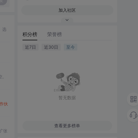
复
加入社区
、选
积分榜
荣誉榜
近7日
近30日
至今
。
控。
暂无数据
作伙
查看更多榜单
扩张