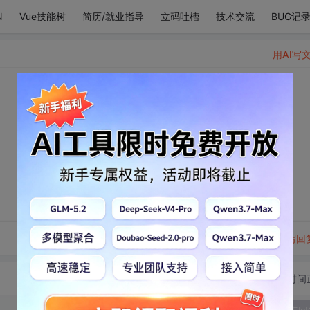
N
Vue技能树
简历/就业指导
立码吐槽
技术交流
BUG记
用AI写
转发到动态
举报
写回
切换为时间