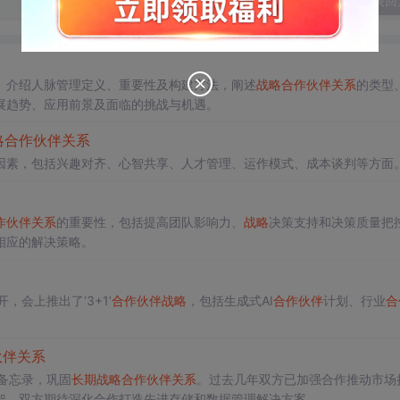
发表回
。介绍人脉管理定义、重要性及构建方法，阐述
战略
合作伙伴
关系
的类型
展趋势、应用前景及面临的挑战与机遇。
略
合作伙伴
关系
因素，包括兴趣对齐、心智共享、人才管理、运作模式、成本谈判等方面
作伙伴
关系
的重要性，包括提高团队影响力、
战略
决策支持和决策质量把
相应的解决策略。
，会上推出了‘3+1’
合作伙伴
战略
，包括生成式AI
合作伙伴
计划、行业
合
。
伙伴
关系
解备忘录，巩固
长期
战略
合作伙伴
关系
。过去几年双方已加强合作推动市场
架，双方期待深化合作打造先进存储和数据管理解决方案。