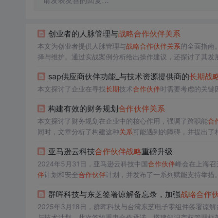
请发表友善的回复…
创业者的人脉管理与
战略
合作伙伴
关系
本文为创业者提供人脉管理与
战略
合作伙伴
关系
的全面指南
择与维护。通过实战案例分析给出操作建议，还探讨了其发
sap供应商伙伴功能_与技术资源提供商的
长期
战
本文探讨了企业在寻找
长期
技术
合作伙伴
时需要考虑的关键
构建有效的财务规划
合作伙伴
关系
本文探讨了财务规划在企业中的核心作用，强调了跨职能
合
同时，文章分析了构建这种
关系
可能遇到的障碍，并提出了
亚马逊云科技
合作伙伴
战略
重磅升级
2024年5月31日，亚马逊云科技中国
合作伙伴
峰会在上海召开
伴
计划和安全
合作伙伴
计划，并发布了一系列赋能支持举措
群晖科技与东芝签署谅解备忘录，加强
战略
合作
2025年3月18日，群晖科技与台湾东芝电子零组件签署谅
与技术计划。此次签约重申合作承诺，搭建知识产权管理框