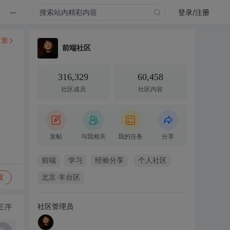
...
录
登录/注册
文章
前端社区
316,329
60,458
社区成员
社区内容
发帖
与我相关
我的任务
分享
前端
学习
经验分享
个人社区
复
北京·丰台区
社区管理员
正序