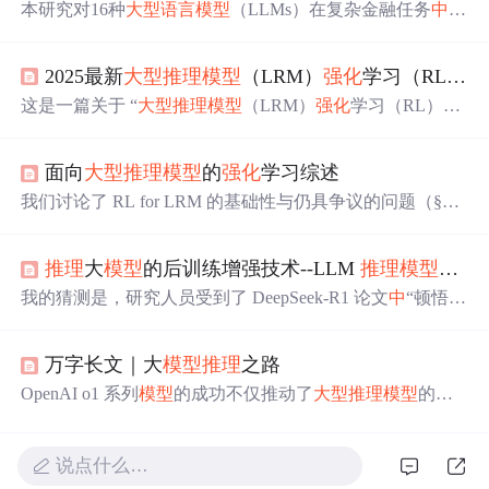
本研究对16种
大型
语言
模型
（LLMs）在复杂金融任务
中
的
表现进行了全面评估，这些任务涵盖了金融文本分析、表
格数据解读以及基于方程的问题解决。评估的关键领域包
2025最新
大型
推理
模型
（LRM）
强化
学习（RL）综述（114页）
括数值
推理
能力、金融术语的理解、长上下文的处理以及
多表格信息的综合分析。
这是一篇关于 “
大型
推理
模型
（LRM）
强化
学习（RL）”
的综述，简单说就是告诉大家：怎么用
强化
学习让大
语言
模型
（比如 ChatGPT、文心一言这类）变得更会 “思考”，
面向
大型
推理
模型
的
强化
学习综述
能解决数学、编程、医疗这些复杂问题，还梳理了现在的
技术、难题和未来方向。
我们讨论了 RL for LRM 的基础性与仍具争议的问题（§
4），如 RL 的角色（§4.1）、RL 与监督微调（SFT）的关
系（§4.2）、
模型
先验（§4.3）、训练范式（§4.4）与奖励
推理
大
模型
的后训练增强技术--LLM
推理
模型
的现
定义（§4.5），并指出这些问题值得进一步探索以推动 RL
的持续扩展。我们回顾了 RL 在多种任务
中
的应用（§
我的猜测是，研究人员受到了 DeepSeek-R1 论文
中
“顿悟时
6），涵盖代码任务（§6.1）、智能体任务（§6.2）、多模
刻 (Aha moment)”图的启发，研究人员在图
中
看到 LLM 提
态任务（§6.3）、多智能体系统（§6.4）、机器人任务（§
出了类似“等等，等等。等等。这是一个顿悟时刻，我可以
6.5）以及医疗应用（§6.6）。
万字长文｜大
模型
推理
之路
标记一下 (Wait, wait. Wait. That’s an aha moment I can flag her
e.)”的内容，这表明纯
强化
学习可以诱导 LLM 产生
推理
行
OpenAI o1 系列
模型
的成功不仅推动了
大型
推理
模型
的研
为。有趣的是，他们还尝试了其他 token，例如“嗯 (Hm
究，也为研究社区提供了新的研究方向。众所周知，大
模
m)”，但发现“等待 (Wait)”的表现略好。
型
在复杂
推理
任务
中
的表现仍存在诸多挑战，
推理
任务需
要
模型
不仅能够理解和生成
语言
，还需要能够进行逻辑推
说点什么…
断、因果
推理
以及多步
推理
，这对
模型
的认知能力提出了