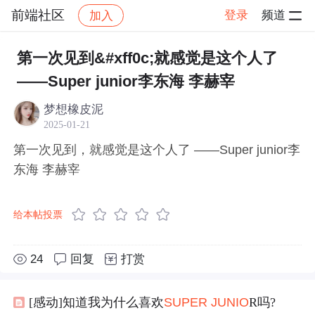
前端社区
登录
频道
加入
帖子详情
社区
前端社区
感慨
第一次见到&#xff0c;就感觉是这个人了
——Super junior李东海 李赫宰
梦想橡皮泥
2025-01-21
第一次见到，就感觉是这个人了 ——Super junior李
东海 李赫宰
给本帖投票
24
回复
打赏
[感动]知道我为什么喜欢
SUPER
JU
NIO
R吗?