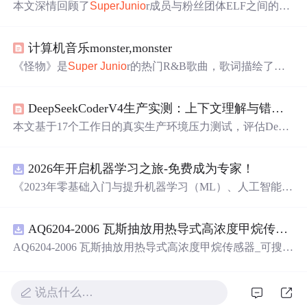
本文深情回顾了
Super
Ju
nio
r成员与粉丝团体ELF之间的深
厚情感，讲述了成员们如何以实际行动表达对粉丝的感激
之情，并强调了双方超越一般艺人与粉丝的关系。
计算机音乐monster,monster
《怪物》是
Super
Ju
nio
r的热门R&B歌曲，歌词描绘了一
段复杂的情感纠葛。歌词灰暗却精炼，以怪物为象征，展
示了成员们深情的旋律和丰富的情感。歌曲融合Urban Clu
DeepSeekCoderV4生产实测：上下文理解与错误修复效率深度评测
bhouse Groove与Funky元素，展现了独特的流行风格。
本文基于17个工作日的真实生产环境压力测试，评估Deep
SeekCoderV4在FastAPI、React+TS、Rust等多语言项目中
的上下文理解能力与错误修复效率。重点揭示有效上下文
2026年开启机器学习之旅-免费成为专家！
密度、角色设定对生成风格的影响、错误修复所需的报错
+复现+代码黄金三角、单元测试边界覆盖策略，以及局部
《2023年零基础入门与提升机器学习（ML）、人工智能
重构的高可信度。实测表明模型在胶水代码、重复性任务
（AI）的全指南，涵盖最新动态与前沿技术！》
中表现优异，但在全局架构建议、跨文件依赖推断上需强
人工约束。
AQ6204-2006 瓦斯抽放用热导式高浓度甲烷传感器-可搜索.pdf
AQ6204-2006 瓦斯抽放用热导式高浓度甲烷传感器_可搜
索.pdf
说点什么…