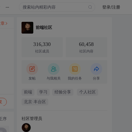
...
录
登录/注册
文章
前端社区
316,330
60,458
社区成员
社区内容
发帖
与我相关
我的任务
分享
前端
学习
经验分享
个人社区
复
北京·丰台区
社区管理员
正序