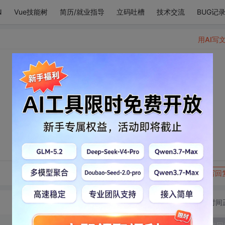
N
Vue技能树
简历/就业指导
立码吐槽
技术交流
BUG记
用AI写
转发到动态
举报
写回
切换为时间