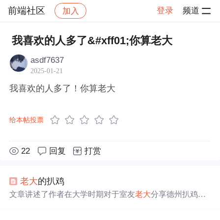
前端社区
登录
频道
加入
帖子详情
社区
前端社区
感慨
我喜欢的人多了&#xff01;你算老大
asdf7637
2025-01-21
我喜欢的人多了！你算老大
给本帖投票
22
回复
打赏
老大
的扒鸡
文章讲述了作者在大学时期对于室友
老大
分享德州扒鸡的
独特记忆，这不仅是食物的诱惑，更是友情的考验和智慧
的体现。文章通过比喻和故事叙述，展现了作者的坚持和