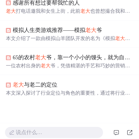
感谢所有想过要帮我忙的人
室友间的情感纽带。
老大
打电话邀我和女生上街，此前
老大
也曾想撮合我和该
女生。我对女生没感觉，因她外表非我
喜欢
类型，且初次
见面她有些行为让我印象不佳。我认为找结婚对象不能牵
模拟人生类游戏推荐——模拟
老大
爷
强，虽想有女友但不想轻率决定，最终拒绝了这次机会。
本文介绍了一款由模拟山羊团队开发的名为《模拟
老大
爷》的游戏，玩家扮演一位被踢出养老院的老人，通过寻
找退休券重返养老院。游戏融合无厘头元素，支持多人联
65的农村
老大
爷，靠一个小小的馒头，就为自己孙子买了一套房！
机，挑战丰富且与场景紧密相关，强调老龄角色的脆弱性
与乐趣。
一位农村出身的
老大
爷，凭借精湛的手艺和巧妙的营销策
略，将普通的馒头生意做得风生水起，甚至在当地购买了
房产。通过免费赠送馒头吸引年轻人，结合会员制度锁定
老大
与老二的定位
客户，
老大
爷成功转型为当地知名的馒头王，月营业额高
达15万。
本文深入探讨了行业定位与角色的重要性，通过将行业
老
大
与老二的营销策略对比，揭示了两者在强调责任与情
感、人群细分与目标定位上的差异。文章进一步阐述了职
场新人在定位自己角色时，应借鉴行业
老大
的智慧，坚守
道德底线，避免恶性竞争，以长远发展为目标。
说点什么…